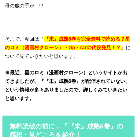
母の魔の手が…!?
そこで、今回は『
『未』成熟6巻を完全無料で読める？星
のロミ（漫画村クローン）・zip・rarの代役発見！？
』に
ついて見ていきたいと思います。
※最近、星のロミ（漫画村クローン）というサイトが出
てきましたが、『『未』成熟6巻』が配信されていない、
という情報が多々ありましたので、詳しくみていきたい
と思います。
無料読破の前に…『『未』成熟6巻』の
感想・見どころを紹介！