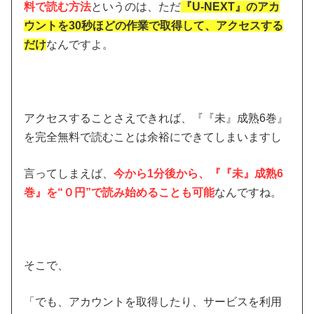
料で読む方法
というのは、ただ
『U-NEXT』のアカ
ウントを30秒ほどの作業で取得して、アクセスする
だけ
なんですよ。
アクセスすることさえできれば、『『未』成熟6巻』
を完全無料で読むことは余裕にできてしまいますし
言ってしまえば、
今から1分後から、『『未』成熟6
巻』を“０円”で読み始めることも可能
なんですね。
そこで、
「でも、アカウントを取得したり、サービスを利用