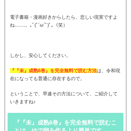
電子書籍・漫画好きからしたら、悲しい現実ですよ
ね…….。｡ﾟ(ﾟ´ω`ﾟ)ﾟ｡（笑）
しかし、安心してください。
『『未』成熟6巻』を完全無料で読む方法
は、令和現
在になっても普通に存在するので。
ということで、早速その方法について、ご紹介して
いきますね♪
『『未』成熟6巻』を完全無料で読むこ
とは、ゆで卵を作るより簡単です