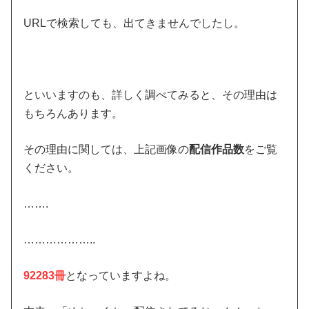
URLで検索しても、出てきませんでしたし。
といいますのも、詳しく調べてみると、その理由は
もちろんあります。
その理由に関しては、上記画像の
配信作品数
をご覧
ください。
…….
………………..
92283冊
となっていますよね。