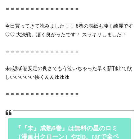
＝＝＝＝＝＝＝＝＝＝＝＝＝＝＝
今日買ってきて読みました！！ 6巻の表紙も凄く綺麗です
♡♡ 大決戦、凄く良かったです！ スッキリしました！
＝＝＝＝＝＝＝＝＝＝＝＝＝＝＝
未成熟6巻安定の良さでもう泣いちゃった早く新刊出て欲
しいいいいい快くんんゆゆゆ
＝＝＝＝＝＝＝＝＝＝＝＝＝＝＝
『『未』成熟6巻』は無料の星のロミ
（漫画村クローン）やzip、rarで全ペ