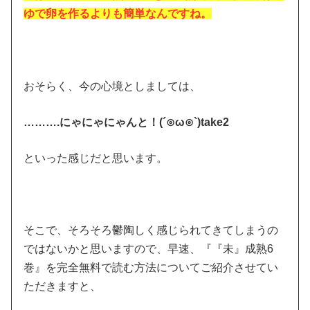
ゆで卵を作るよりも簡単なんですね。
おそらく、今の心境としましては、
……….にゃにゃにゃんと！(´⊙ω⊙`)take2
といった感じだと思います。
そこで、そろそろ鬱陶しく感じられてきてしまうの
ではないかと思いますので、早速、『『未』成熟6
巻』を完全無料で読む方法についてご紹介させてい
ただきますと、