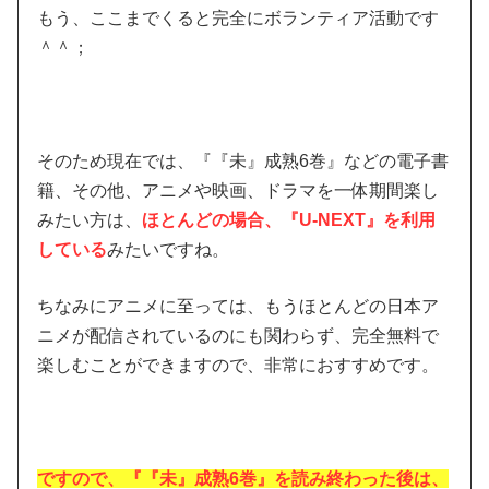
もう、ここまでくると完全にボランティア活動です
＾＾；
そのため現在では、『『未』成熟6巻』などの電子書
籍、その他、アニメや映画、ドラマを一体期間楽し
みたい方は、
ほとんどの場合、『U-NEXT』を利用
している
みたいですね。
ちなみにアニメに至っては、もうほとんどの日本ア
ニメが配信されているのにも関わらず、完全無料で
楽しむことができますので、非常におすすめです。
ですので、『『未』成熟6巻』を読み終わった後は、