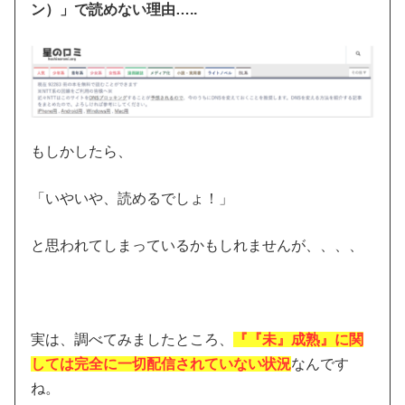
ン）」で読めない理由…..
もしかしたら、
「いやいや、読めるでしょ！」
と思われてしまっているかもしれませんが、、、、
実は、調べてみましたところ、
『『未』成熟』に関
しては完全に一切配信されていない状況
なんです
ね。