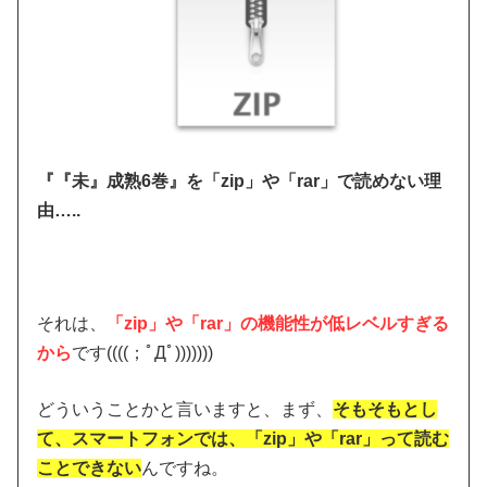
『『未』成熟6巻』を「zip」や「rar」で読めない理
由…..
それは、
「zip」や「rar」の機能性が低レベルすぎる
から
です((((；ﾟДﾟ)))))))
どういうことかと言いますと、まず、
そもそもとし
て、スマートフォンでは、「zip」や「rar」って読む
ことできない
んですね。