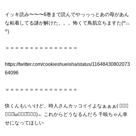
イッキ読み〜〜〜6巻まで読んでやっっっとあの母があん
な粘着してる謎が解けた。。。怖くて鳥肌立ちますた(꒪⌓
꒪)
＝＝＝＝＝＝＝＝＝＝＝＝＝＝＝
https://twitter.com/cookieshueisha/status/11648430802073
64096
＝＝＝＝＝＝＝＝＝＝＝＝＝＝＝
快くんもいいけど、時人さんカッコイイよなぁぁぁ( ๑⃙⃘
꒪⃙⃚᷄ω꒪⃚⃙᷅๑⃙⃘)← これからどうなるんだろ 千暁ちゃん幸
せになってほしい