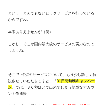
という、とんでもないビックサービスを行っている
からですね。
本来ありえませんが（笑）
しかし、そこが国内最大級のサービスの実力なので
しょうね。
そこで上記2のサービスについて、もう少し詳しく解
説させていただきますと、『
31日間無料キャンペー
ン
』では、３０秒ほどで出来てしまう簡単なアカウ
ント作成後、