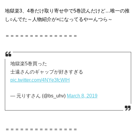
地獄楽3、4巻だけ取り寄せ中で5巻読んだけど…唯一の推
し○んでた～人物紹介が×になってるやーんつら～
＝＝＝＝＝＝＝＝＝＝＝＝＝＝＝
地獄楽5巻買った
士遠さんのギャップが好きすぎる
pic.twitter.com/4NYe3fcWlH
— 元りすさん (@bs_uhv)
March 8, 2019
＝＝＝＝＝＝＝＝＝＝＝＝＝＝＝