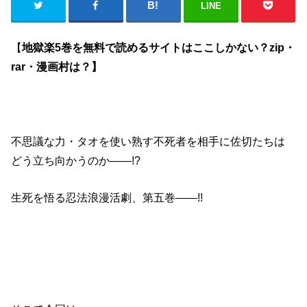
LINE
【
地獄楽5巻を無料で読めるサイトはここしかない？zip・
rar・漫画村は？】
不思議な力・タオを使い熟す不死者を相手に佐切たちは
どう立ち向かうのか――!?
生死を悟る忍法浪漫活劇、第五巻――!!