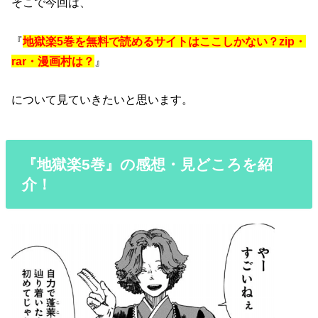
そこで今回は、
『
地獄楽5巻を無料で読めるサイトはここしかない？zip・
rar・漫画村は？
』
について見ていきたいと思います。
『地獄楽5巻』の感想・見どころを紹
介！