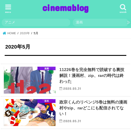
cinemablog
menu
search
アニメ
漫画
HOME
2020年
5月
2020年5月
漫画
11226巻を完全無料で読破する裏技
解説！漫画村、zip、rarの時代は終
わった
2020.05.31
漫画
政宗くんのリベンジ5巻は無料の漫画
村やzip、rarどこにも配信されてな
い！
2020.05.31