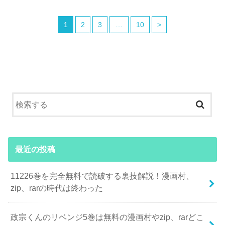
1
2
3
…
10
>
最近の投稿
11226巻を完全無料で読破する裏技解説！漫画村、
zip、rarの時代は終わった
政宗くんのリベンジ5巻は無料の漫画村やzip、rarどこ