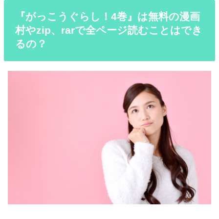
『がっこうぐらし！4巻』は無料の漫画
村やzip、rarで全ページ読むことはでき
るの？