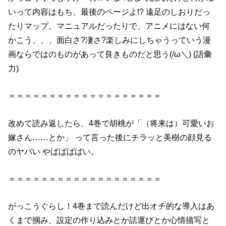
いって内容はもち、最後のページよ!? 遠足のしおりだっ
たりマップ、マニュアルだったりで、アニメにはない何
かこう、、、面白さ?凄さ?楽しみにしちゃうっていう漫
画ならではのものがあって良きものだと思う(/ω＼) (語彙
力)
＝＝＝＝＝＝＝＝＝＝＝＝＝＝＝＝＝＝＝
改めて読み返したら、
4巻
で胡桃が「（将来は）可愛いお
嫁さん……とか」 って言った後にチラッと美樹の顔見る
のヤバい やばばばばい。
＝＝＝＝＝＝＝＝＝＝＝＝＝＝＝＝＝＝＝
がっこうぐらし
！
4巻
まで
読んだ
けど出オチ的な導入はあ
くまで掴み、設定の作り込みとか話運びとか心情描写と