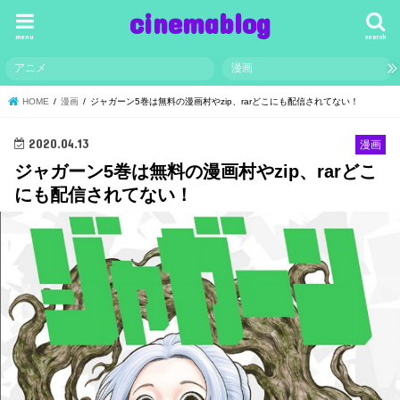
cinemablog
menu
search
アニメ
漫画
HOME
漫画
ジャガーン5巻は無料の漫画村やzip、rarどこにも配信されてない！
2020.04.13
漫画
ジャガーン5巻は無料の漫画村やzip、rarどこ
にも配信されてない！