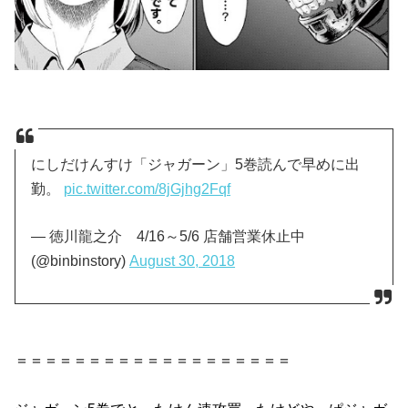
にしだけんすけ「ジャガーン」5巻読んで早めに出
勤。
pic.twitter.com/8jGjhg2Fqf
— 徳川龍之介 4/16～5/6 店舗営業休止中
(@binbinstory)
August 30, 2018
＝＝＝＝＝＝＝＝＝＝＝＝＝＝＝＝＝＝＝