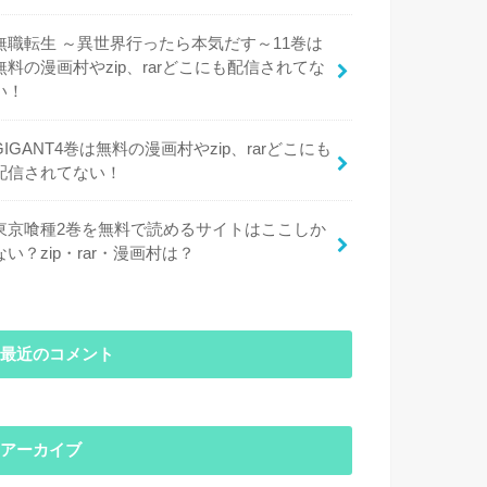
無職転生 ～異世界行ったら本気だす～11巻は
無料の漫画村やzip、rarどこにも配信されてな
い！
GIGANT4巻は無料の漫画村やzip、rarどこにも
配信されてない！
東京喰種2巻を無料で読めるサイトはここしか
ない？zip・rar・漫画村は？
最近のコメント
アーカイブ