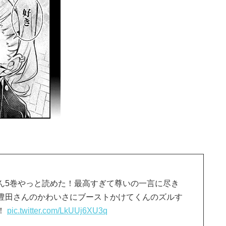
ん5巻やっと読めた！最高すぎて尊いの一言に尽き
豊田さんのかわいさにブーストかけてくんのズルす
！
pic.twitter.com/LkUUj6XU3q