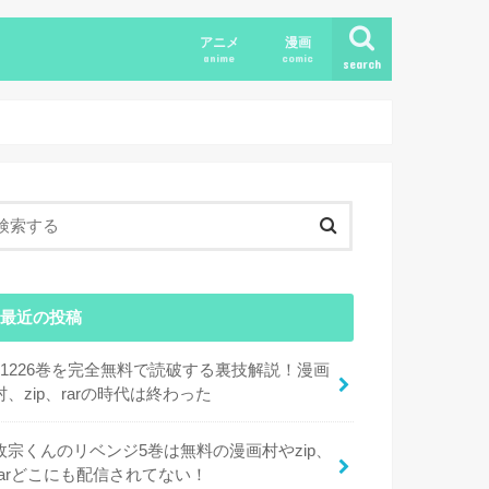
アニメ
漫画
anime
comic
search
最近の投稿
11226巻を完全無料で読破する裏技解説！漫画
村、zip、rarの時代は終わった
政宗くんのリベンジ5巻は無料の漫画村やzip、
rarどこにも配信されてない！