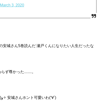
)
March 3, 2020
の
安城
さん
5巻
読んだ
瀬戸くんになりたい人生だったな
わらず尊かった……。
！(๑•̀ㅂ•́)و✧ 安城さんホント可愛いわ(‘∀`)