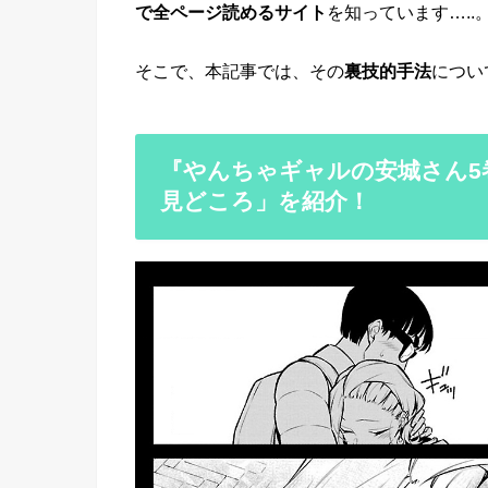
で全ページ読めるサイト
を知っています…..
そこで、本記事では、その
裏技的手法
につい
『やんちゃギャルの安城さん5
見どころ」を紹介！