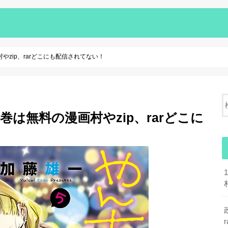
zip、rarどこにも配信されてない！
は無料の漫画村やzip、rarどこに