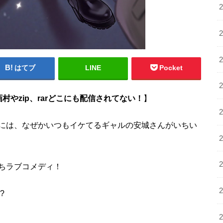
はてブ
LINE
Pocket
やzip、rarどこにも配信されてない！
】
には、なぜかいつもイケてるギャルの安城さんがいちい
ちラブコメディ！
?