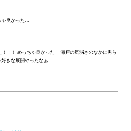
ちゃ良かった…
！！！ めっちゃ良かった！ 瀬戸
の
気弱さ
の
なかに男ら
ゃ
好き
な展開やったなぁ