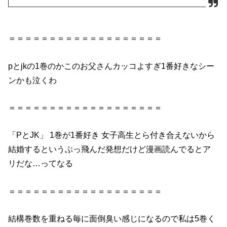
＝＝＝＝＝＝＝＝＝＝＝＝＝＝＝＝＝＝＝
p
と
jk
の
1巻
のかこのお父さんカッコよすぎ1番
好き
なシー
ンかも泣くわ
＝＝＝＝＝＝＝＝＝＝＝＝＝＝＝＝＝＝＝
「
P
と
JK
」
1巻
が1番
好き
女子高生とら付き合えないから
結婚するというぶっ飛んだ発想だけど漫画読んでる
と
ア
リだな…ってなる
＝＝＝＝＝＝＝＝＝＝＝＝＝＝＝＝＝＝＝
結構巻数を重ねる毎に面倒臭い感じになるので私は5巻く