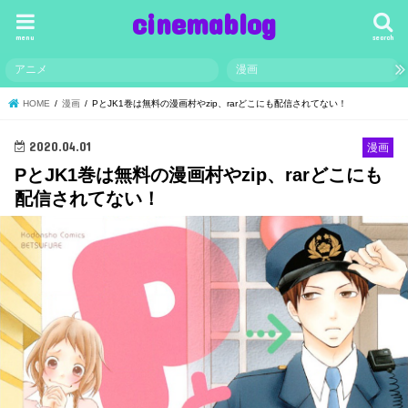
cinemablog
menu
search
アニメ
漫画
HOME
漫画
PとJK1巻は無料の漫画村やzip、rarどこにも配信されてない！
2020.04.01
漫画
PとJK1巻は無料の漫画村やzip、rarどこにも
配信されてない！