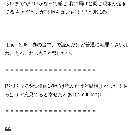
らいまででいいかなって感じ 君に届け
と
同じ現象が起き
てる ギャグセンが◎ 胸キュンも◎「
P
と
JK
1巻」
＝＝＝＝＝＝＝＝＝＝＝＝＝＝＝＝＝＝＝
まぁ
P
と
JK
1巻
の途中まで
読んだ
けど普通に犯罪くさいよ
ね。えろ。わしも
P
と
恋したい。
＝＝＝＝＝＝＝＝＝＝＝＝＝＝＝＝＝＝＝
P
と
JK
ってやつ漫画
1巻
だけ
読んだ
けど結構よかった！や
っぱリア充見てる
と
幸せだわあ♪(*‘ω‘ ≡ ‘ω‘*)♪
＝＝＝＝＝＝＝＝＝＝＝＝＝＝＝＝＝＝＝