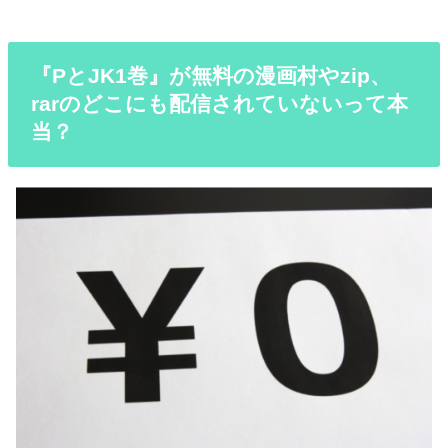
『PとJK1巻』が無料の漫画村やzip、
rarのどこにも配信されていないって本
当？