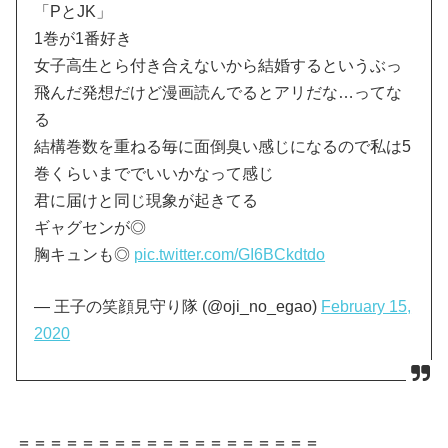
「PとJK」
1巻が1番好き
女子高生とら付き合えないから結婚するというぶっ
飛んだ発想だけど漫画読んでるとアリだな…ってな
る
結構巻数を重ねる毎に面倒臭い感じになるので私は5
巻くらいまででいいかなって感じ
君に届けと同じ現象が起きてる
ギャグセンが◎
胸キュンも◎
pic.twitter.com/GI6BCkdtdo
— 王子の笑顔見守り隊 (@oji_no_egao)
February 15,
2020
＝＝＝＝＝＝＝＝＝＝＝＝＝＝＝＝＝＝＝