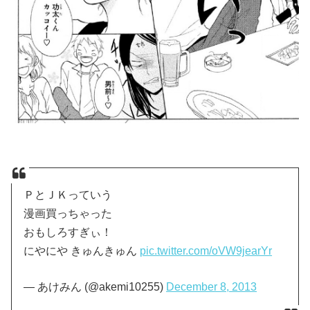
ＰとＪＫっていう
漫画買っちゃった
おもしろすぎぃ！
にやにや きゅんきゅん
pic.twitter.com/oVW9jearYr
— あけみん (@akemi10255)
December 8, 2013