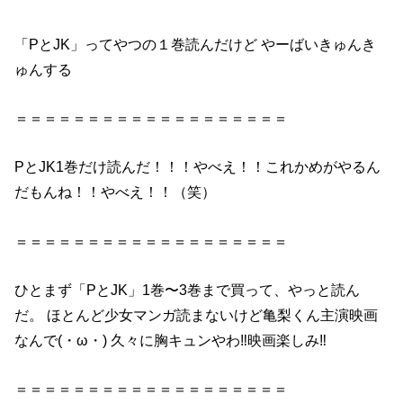
「
P
と
JK
」ってやつの
１巻
読んだ
けど やーばいきゅんき
ゅんする
＝＝＝＝＝＝＝＝＝＝＝＝＝＝＝＝＝＝＝
P
と
JK
1巻
だけ
読んだ
！！！やべえ！！これかめがやるん
だもんね！！やべえ！！（笑）
＝＝＝＝＝＝＝＝＝＝＝＝＝＝＝＝＝＝＝
ひとまず「
P
と
JK
」
1巻
〜3巻まで買って、やっと
読ん
だ
。 ほとんど少女マンガ読まないけど亀梨くん主演映画
なんで(・ω・) 久々に胸キュンやわ‼︎映画楽しみ‼︎
＝＝＝＝＝＝＝＝＝＝＝＝＝＝＝＝＝＝＝