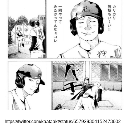
https://twitter.com/kaataakt/status/657929304152473602