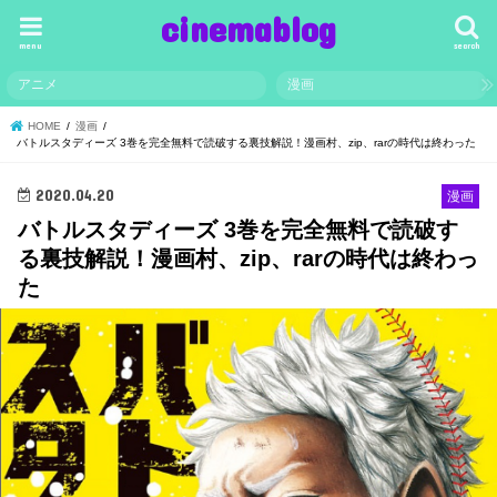
cinemablog
menu
search
アニメ
漫画
HOME
漫画
バトルスタディーズ 3巻を完全無料で読破する裏技解説！漫画村、zip、rarの時代は終わった
2020.04.20
漫画
バトルスタディーズ 3巻を完全無料で読破す
る裏技解説！漫画村、zip、rarの時代は終わっ
た