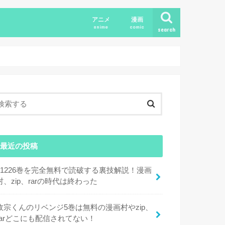
アニメ
漫画
anime
comic
search
最近の投稿
11226巻を完全無料で読破する裏技解説！漫画
村、zip、rarの時代は終わった
政宗くんのリベンジ5巻は無料の漫画村やzip、
rarどこにも配信されてない！