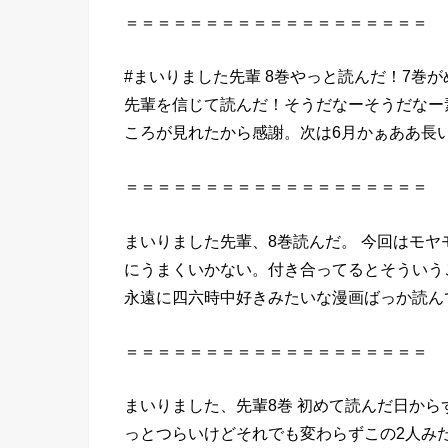
＝＝＝＝＝＝＝＝＝＝＝＝＝＝＝＝＝＝＝
#まいりました先輩
8巻
やっと
読んだ
！7巻
先輩を信じて
読んだ
！そうだなーそうだなー
ころが見れたから感謝。次は6月かぁああ長
＝＝＝＝＝＝＝＝＝＝＝＝＝＝＝＝＝＝＝
まいりました先輩
、
8巻
読んだ
。 今回はモ
にうまくいかない。付き合ってるとそういう
永遠に四六時中好きみたいな漫画ばっか読ん
＝＝＝＝＝＝＝＝＝＝＝＝＝＝＝＝＝＝＝
まいりました、先輩
8巻
初めて
読んだ
日から
っとつらいけどそれでも変わらずこの2人みたいにな