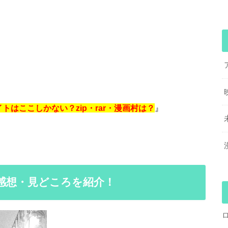
はここしかない？zip・rar・漫画村は？
』
感想・見どころを紹介！