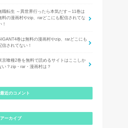
無職転生 ～異世界行ったら本気だす～11巻は
無料の漫画村やzip、rarどこにも配信されてな
い！
GIGANT4巻は無料の漫画村やzip、rarどこにも
配信されてない！
東京喰種2巻を無料で読めるサイトはここしか
ない？zip・rar・漫画村は？
最近のコメント
アーカイブ