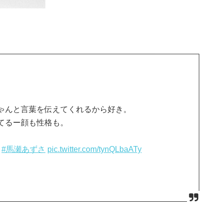
ゃんと言葉を伝えてくれるから好き。
てるー顔も性格も。
#馬瀬あずさ
pic.twitter.com/tynQLbaATy