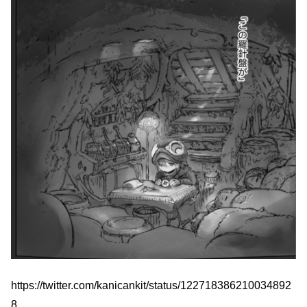
https://twitter.com/kanicankit/status/122718386210034892
8