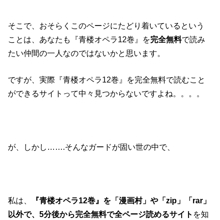
そこで、おそらくこのページにたどり着いているという
ことは、あなたも『青楼オペラ12巻』を
完全無料
で読み
たい仲間の一人なのではないかと思います。
ですが、実際『青楼オペラ12巻』を完全無料で読むこと
ができるサイトって中々見つからないですよね。。。。
が、しかし…….そんなガードが固い世の中で、
私は、
『青楼オペラ12巻』を「漫画村」や「zip」「rar」
以外で、5分後から完全無料で全ページ読めるサイト
を知