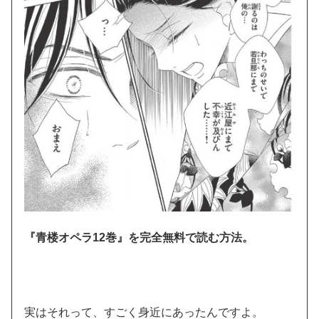
『青楼オペラ12巻』を完全無料で読む方法。
実はそれって、すごく身近にあったんですよ。