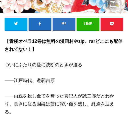
LINE
【
青楼オペラ12巻は無料の漫画村やzip、rarどこにも配信
されてない！
】
ついにふたりの愛に決断のときが迫る
――江戸時代、遊郭吉原
――両親を殺し全てを奪った真犯人が誠二郎だとわか
り、長きに渡る因縁は茜に深い傷を残し、終焉を迎え
る。