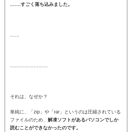
…….すごく落ち込みました。
……
……………………
それは、なぜか？
単純に、「zip」や「rar」というのは圧縮されている
ファイルのため、
解凍ソフトがあるパソコンでしか
読むことができなかったのです。