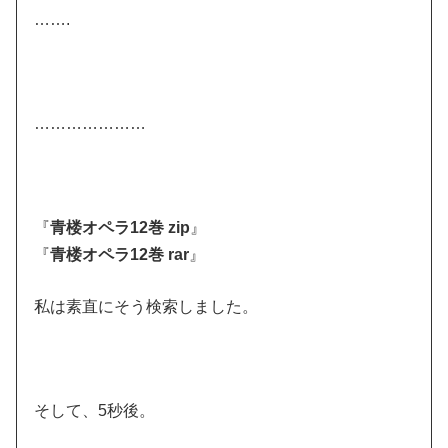
…….
…………………
『
青楼オペラ12巻 zip
』
『
青楼オペラ12巻 rar
』
私は素直にそう検索しました。
そして、5秒後。