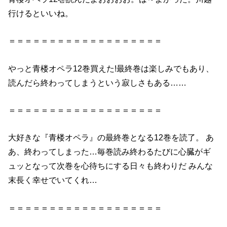
行けるといいね。
＝＝＝＝＝＝＝＝＝＝＝＝＝＝＝＝＝＝＝
やっと
青楼
オペラ
12巻
買えた
!
最終巻は楽しみでもあり、
読んだら終わってしまうという寂しさもある……
＝＝＝＝＝＝＝＝＝＝＝＝＝＝＝＝＝＝＝
大好きな『
青楼
オペラ
』の最終巻となる
12巻
を読了。 あ
あ、終わってしまった…毎巻読み終わるたびに心臓がギ
ュッとなって次巻を心待ちにする日々も終わりだ みんな
末長く幸せでいてくれ…
＝＝＝＝＝＝＝＝＝＝＝＝＝＝＝＝＝＝＝