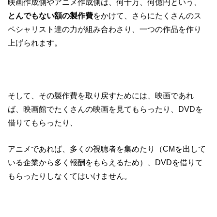
映画作成側やアニメ作成側は、何千万、何億円という、
とんでもない額の製作費
をかけて、さらにたくさんのス
ペシャリスト達の力が組み合わさり、一つの作品を作り
上げられます。
そして、その製作費を取り戻すためには、映画であれ
ば、映画館でたくさんの映画を見てもらったり、DVDを
借りてもらったり、
アニメであれば、多くの視聴者を集めたり（CMを出して
いる企業から多く報酬をもらえるため）、DVDを借りて
もらったりしなくてはいけません。