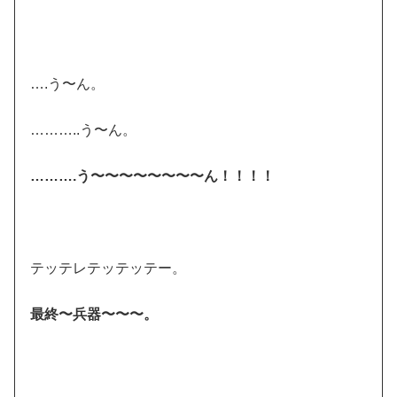
….う〜ん。
………..う〜ん。
……….う〜〜〜〜〜〜〜〜ん！！！！
テッテレテッテッテー。
最終〜兵器〜〜〜。