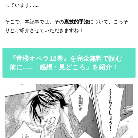
っています…..。
そこで、本記事では、その
裏技的手法
について、こっそ
りとご紹介させていただきますね！
『青楼オペラ12巻』を完全無料で読む
前に…..「感想・見どころ」を紹介！