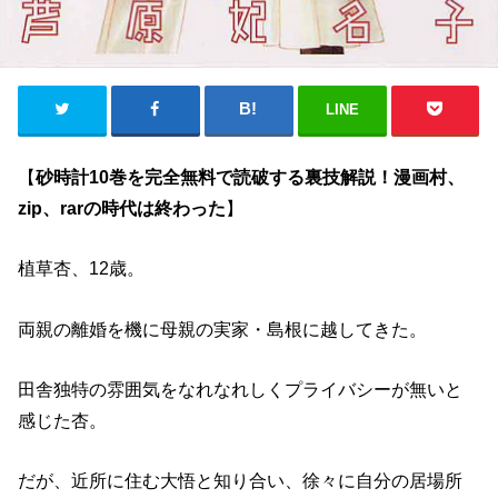
LINE
【
砂時計10巻を完全無料で読破する裏技解説！漫画村、
zip、rarの時代は終わった
】
植草杏、12歳。
両親の離婚を機に母親の実家・島根に越してきた。
田舎独特の雰囲気をなれなれしくプライバシーが無いと
感じた杏。
だが、近所に住む大悟と知り合い、徐々に自分の居場所