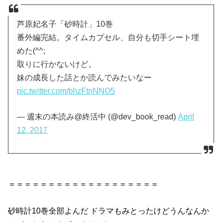
芦原妃名子「砂時計」10巻
番外編完結。タイムカプセル、自分も切手シート埋
めた(^^;
取りに行かないけど。
妹の成長した話とか読んでみたいなー
pic.twitter.com/bhzFtnNNO5
— 週末の本読み@終活中 (@dev_book_read)
April
12, 2017
＝＝＝＝＝＝＝＝＝＝＝＝＝＝＝＝＝＝＝
砂時計10巻
全部よんだ ドラマもみとったけどうんなんか