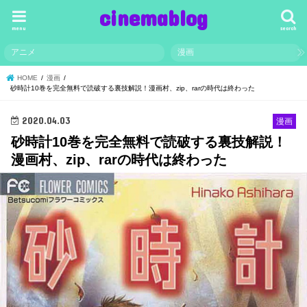
cinemablog
menu
search
アニメ
漫画
HOME
漫画
砂時計10巻を完全無料で読破する裏技解説！漫画村、zip、rarの時代は終わった
2020.04.03
漫画
砂時計10巻を完全無料で読破する裏技解説！
漫画村、zip、rarの時代は終わった