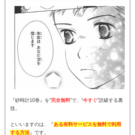
『砂時計10巻』を“
完全無料
”で、“
今すぐ
”読破する裏
技。
といいますのは、『
ある有料サービスを無料で利用
する方法
』です。