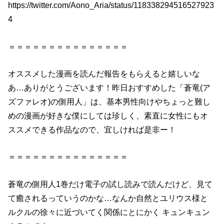
https://twitter.com/Aono_Aria/status/118338294516527923
4
＝＝＝＝＝＝＝＝＝＝＝＝＝＝＝
オススメした漫画を
読んだ
報告をもらえると嬉しいな
あ…ありがとうございます！昨日おすすめした「
蒼
竜
(ア
ズファレオ)
の
側用人
」は、基本男性向けやちょっと難し
め
の
漫画が好きな僕にしては珍しく、素直に女性にもオ
ススメできる作品なので、宜しければ是非ー！
＝＝＝＝＝＝＝＝＝＝＝＝＝＝＝
蒼
竜
の
側用人
1巻だけ電子
の
試し読みで
読んだ
けど、見て
て癒されるっていう
の
かな…なんか自然とユリウス様と
ルクル
の
徐々に近づいてく関係にとにかく キュンキュン