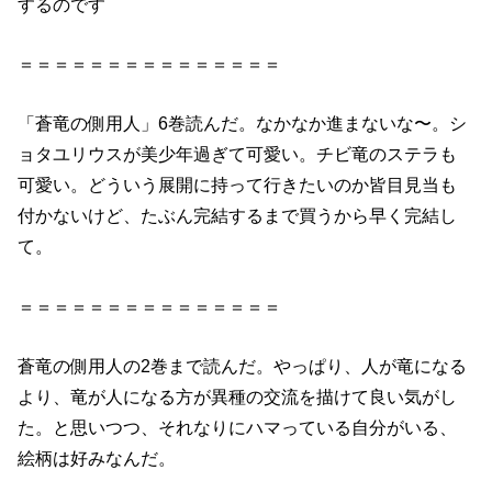
するのです
＝＝＝＝＝＝＝＝＝＝＝＝＝＝＝
「
蒼
竜
の
側用人
」6巻
読んだ
。なかなか進まないな〜。シ
ョタユリウスが美少年過ぎて可愛い。チビ
竜
の
ステラも
可愛い。どういう展開に持って行きたいのか皆目見当も
付かないけど、たぶん完結するまで買うから早く完結し
て。
＝＝＝＝＝＝＝＝＝＝＝＝＝＝＝
蒼
竜
の
側用人
の
2巻まで
読んだ
。やっぱり、人が
竜
になる
より、
竜
が人になる方が異種
の
交流を描けて良い気がし
た。と思いつつ、それなりにハマっている自分がいる、
絵柄は好みなんだ。