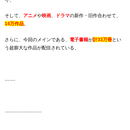
そして、
アニメ
や
映画
、
ドラマ
の新作・旧作合わせて、
14万作品
。
さらに、今回のメインである、
電子書籍
が
計33万冊
とい
う超膨大な作品が配信されている、
…….
……………………