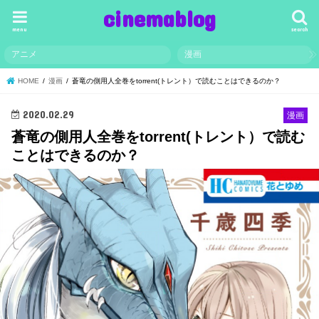
cinemablog
menu
search
アニメ
漫画
HOME
漫画
蒼竜の側用人全巻をtorrent(トレント）で読むことはできるのか？
2020.02.29
漫画
蒼竜の側用人全巻をtorrent(トレント）で読む
ことはできるのか？