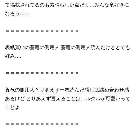
で掲載されてるのも素晴らしい点だよ…みんな
竜
好きに
なろう……
＝＝＝＝＝＝＝＝＝＝＝＝＝＝＝
表紙買い
の
蒼
竜
の
側用人
蒼
竜
の
側用人
読んだ
けどとても
好み….
＝＝＝＝＝＝＝＝＝＝＝＝＝＝＝
蒼
竜
の
側用人
とりあえず一巻
読んだ
感じは詰め合わせ感
あるけど とりあえず言えることは、ルクルが可愛いって
ことよ
＝＝＝＝＝＝＝＝＝＝＝＝＝＝＝