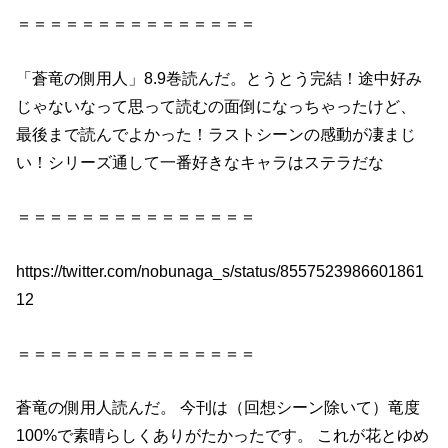
＝＝＝＝＝＝＝＝＝＝＝＝＝＝＝
「
蒼
竜
の
側用人
」8.9巻
読んだ
。とうとう完結！途中好み
じゃないなって思って読むの面倒になっちゃったけど、
最後まで読んでよかった！ラストシーン
の
感動が凄まじ
い！シリーズ通して一番好きなキャラはステラだな
＝＝＝＝＝＝＝＝＝＝＝＝＝＝＝
https://twitter.com/nobunaga_s/status/8557523986601861
12
＝＝＝＝＝＝＝＝＝＝＝＝＝＝＝
蒼
竜
の
側用人
読んだ
。 今刊は（回想シーン除いて）
竜
度
100%で素晴らしくありがたかったです。 これが花とゆめ