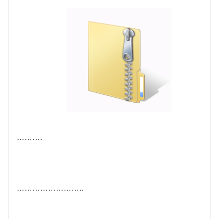
……….
……………………..