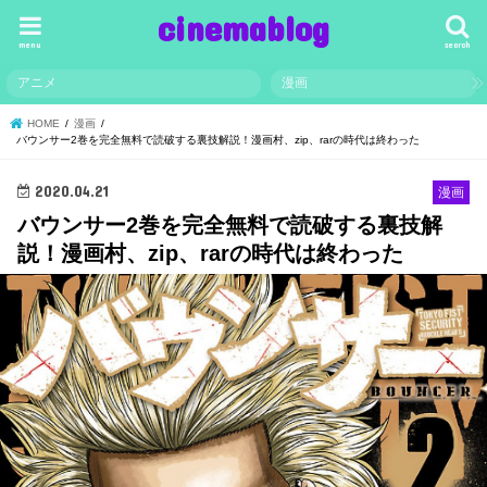
cinemablog
menu
search
アニメ
漫画
HOME
漫画
バウンサー2巻を完全無料で読破する裏技解説！漫画村、zip、rarの時代は終わった
2020.04.21
漫画
バウンサー2巻を完全無料で読破する裏技解
説！漫画村、zip、rarの時代は終わった