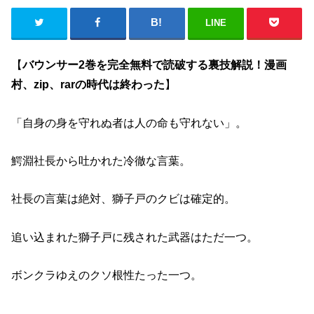
LINE
【
バウンサー2巻を完全無料で読破する裏技解説！漫画
村、zip、rarの時代は終わった
】
「自身の身を守れぬ者は人の命も守れない」。
鰐淵社長から吐かれた冷徹な言葉。
社長の言葉は絶対、獅子戸のクビは確定的。
追い込まれた獅子戸に残された武器はただ一つ。
ボンクラゆえのクソ根性たった一つ。