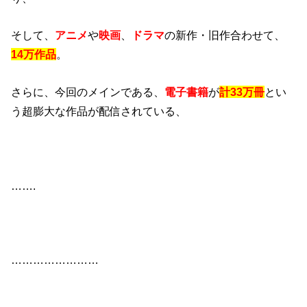
そして、
アニメ
や
映画
、
ドラマ
の新作・旧作合わせて、
14万作品
。
さらに、今回のメインである、
電子書籍
が
計33万冊
とい
う超膨大な作品が配信されている、
…….
……………………