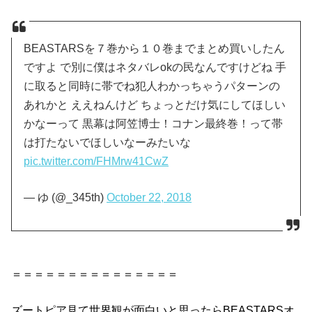
BEASTARSを７巻から１０巻までまとめ買いしたん
ですよ で別に僕はネタバレokの民なんですけどね 手
に取ると同時に帯でね犯人わかっちゃうパターンの
あれかと ええねんけど ちょっとだけ気にしてほしい
かなーって 黒幕は阿笠博士！コナン最終巻！って帯
は打たないでほしいなーみたいな
pic.twitter.com/FHMrw41CwZ
— ゆ (@_345th)
October 22, 2018
＝＝＝＝＝＝＝＝＝＝＝＝＝＝＝
ズートピア見て世界観が
面白い
と思ったら
BEASTARS
オ