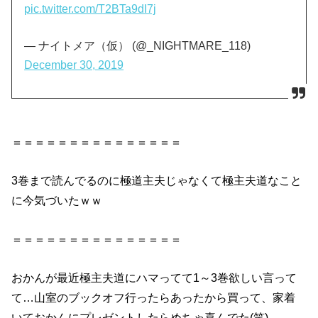
pic.twitter.com/T2BTa9dI7j
— ナイトメア（仮） (@_NIGHTMARE_118)
December 30, 2019
＝＝＝＝＝＝＝＝＝＝＝＝＝＝＝
3巻まで読んでるのに極道主夫じゃなくて極主夫道なこと
に今気づいたｗｗ
＝＝＝＝＝＝＝＝＝＝＝＝＝＝＝
おかんが最近極主夫道にハマってて1～3巻欲しい言って
て…山室のブックオフ行ったらあったから買って、家着
いておかんにプレゼントしたらめちゃ喜んでた(笑)