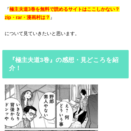
『
極主夫道3巻を無料で読めるサイトはここしかない？
zip・rar・漫画村は？
』
について見ていきたいと思います。
『極主夫道3巻』の感想・見どころを紹
介！