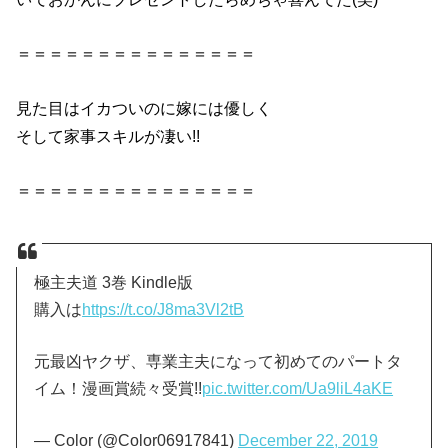
＝＝＝＝＝＝＝＝＝＝＝＝＝＝＝
見た目はイカついのに嫁には優しく
そして家事スキルが凄い!!
＝＝＝＝＝＝＝＝＝＝＝＝＝＝＝
極主夫道 3巻 Kindle版
購入は
https://t.co/J8ma3Vl2tB
元最凶ヤクザ、専業主夫になって初めてのパートタ
イム！漫画賞続々受賞!!
pic.twitter.com/Ua9liL4aKE
— Color (@Color06917841)
December 22, 2019