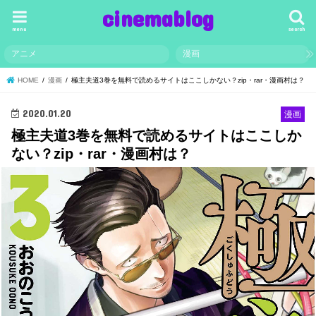
cinemablog
menu
search
アニメ
漫画
HOME
漫画
極主夫道3巻を無料で読めるサイトはここしかない？zip・rar・漫画村は？
2020.01.20
漫画
極主夫道3巻を無料で読めるサイトはここしか
ない？zip・rar・漫画村は？