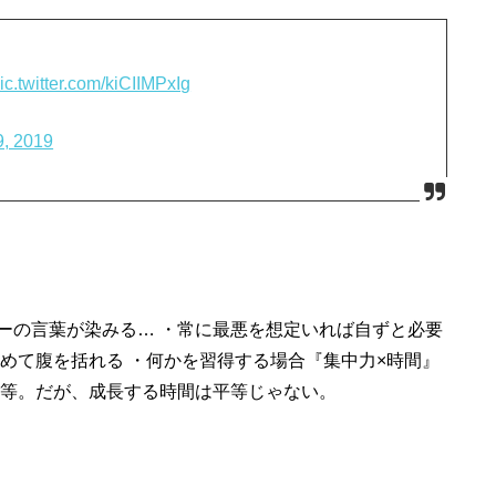
ic.twitter.com/kiCIIMPxIg
9, 2019
ーの言葉が染みる… ・常に最悪を想定いれば自ずと必要
めて腹を括れる ・何かを習得する場合『集中力×時間』
平等。だが、成長する時間は平等じゃない。