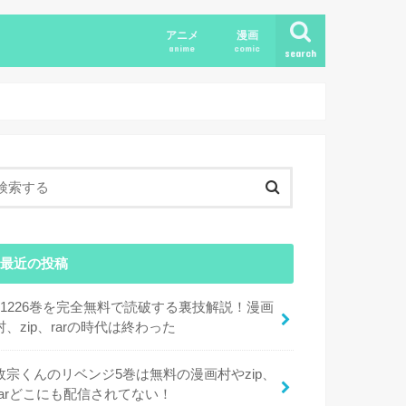
アニメ
漫画
anime
comic
search
最近の投稿
11226巻を完全無料で読破する裏技解説！漫画
村、zip、rarの時代は終わった
政宗くんのリベンジ5巻は無料の漫画村やzip、
rarどこにも配信されてない！