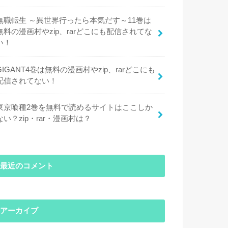
無職転生 ～異世界行ったら本気だす～11巻は
無料の漫画村やzip、rarどこにも配信されてな
い！
GIGANT4巻は無料の漫画村やzip、rarどこにも
配信されてない！
東京喰種2巻を無料で読めるサイトはここしか
ない？zip・rar・漫画村は？
最近のコメント
アーカイブ