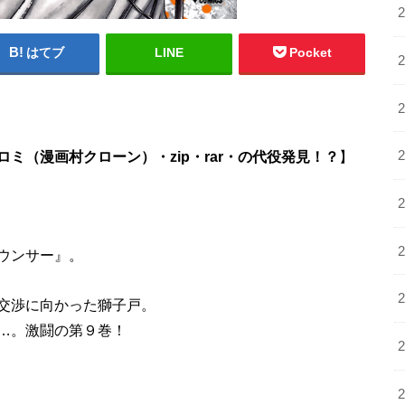
はてブ
LINE
Pocket
ミ（漫画村クローン）・zip・rar・の代役発見！？
】
ウンサー』。
交渉に向かった獅子戸。
…。激闘の第９巻！