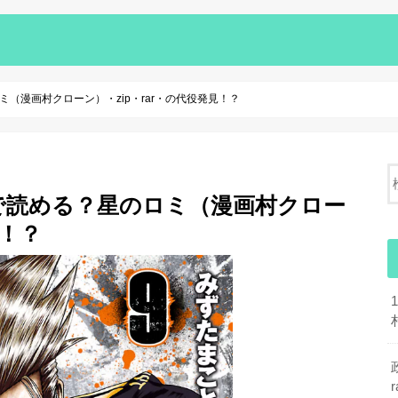
（漫画村クローン）・zip・rar・の代役発見！？
で読める？星のロミ（漫画村クロー
見！？