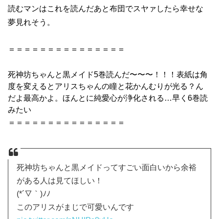
読むマンはこれを読んだあと布団でスヤァしたら幸せな
夢見れそう。
＝＝＝＝＝＝＝＝＝＝＝＝＝＝＝
死神
坊ちゃん
と
黒
メイド
5巻
読んだ〜〜〜！！！表紙は角
度を変える
と
アリスちゃんの瞳
と
花かんむりが光る？ん
だよ最高かよ。ほんとに純愛心が浄化される…早く6巻読
みたい
＝＝＝＝＝＝＝＝＝＝＝＝＝＝＝
死神坊ちゃんと黒メイドってすごい面白いから余裕
がある人は見てほしい！
(*´▽｀)ﾉﾉ
このアリスがまじで可愛いんです