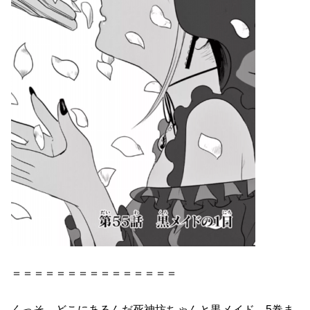
＝＝＝＝＝＝＝＝＝＝＝＝＝＝＝
くっそ…どこにあるんだ
死神
坊ちゃん
と
黒
メイド
…
5巻
ま