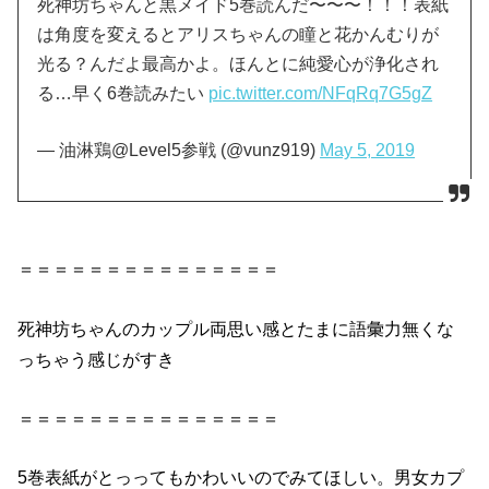
死神坊ちゃんと黒メイド5巻読んだ〜〜〜！！！表紙
は角度を変えるとアリスちゃんの瞳と花かんむりが
光る？んだよ最高かよ。ほんとに純愛心が浄化され
る…早く6巻読みたい
pic.twitter.com/NFqRq7G5gZ
— 油淋鶏@Level5参戦 (@vunz919)
May 5, 2019
＝＝＝＝＝＝＝＝＝＝＝＝＝＝＝
死神
坊ちゃん
のカップル両思い感
と
たまに語彙力無くな
っちゃう感じがすき
＝＝＝＝＝＝＝＝＝＝＝＝＝＝＝
5巻
表紙がとっってもかわいいのでみてほしい。男女カプ