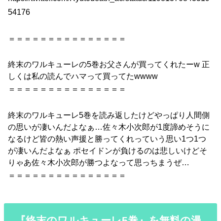
54176
＝＝＝＝＝＝＝＝＝＝＝＝＝＝＝
終末
の
ワルキューレ
の
5巻
お父さんが買ってくれたーw 正
しくは私
の
読んでハマって買ってたwwww
＝＝＝＝＝＝＝＝＝＝＝＝＝＝＝
終末
の
ワルキューレ
5巻
を読み返したけどやっぱり人間側
の
思いが凄いんだよなぁ…佐々木小次郎が1度諦めそうに
なるけど皆
の
熱い声援と勝ってくれっていう思い1つ1つ
が凄いんだよなぁ ポセイドンが負けるのは悲しいけどそ
りゃあ佐々木小次郎が勝つよなって思っちまうぜ…
＝＝＝＝＝＝＝＝＝＝＝＝＝＝＝
『終末のワルキューレ5巻』を無料の漫