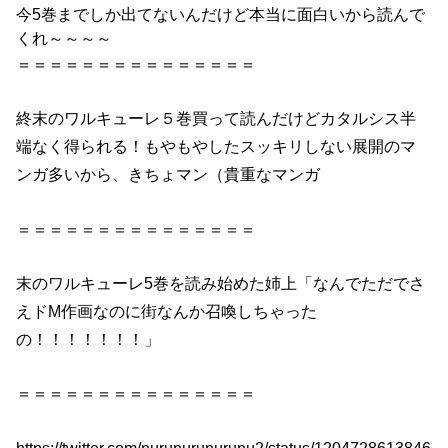
今
5巻
までしか出てないんだけど本当に面白いから読んで
くれ～～～～
＝＝＝＝＝＝＝＝＝＝＝＝＝＝＝
終末
の
ワルキューレ
５巻
買って読んだけどカタルシス半
端なく得られる！もやもやしたスッキリしない展開
の
マ
ンガ多いから、きちょマン（貴重なマンガ
＝＝＝＝＝＝＝＝＝＝＝＝＝＝＝
末
の
ワルキューレ
5巻
を読み始めた姉上「なんでただでさ
えドM作画なのに街なんか召喚しちゃった
の
！！！！！！！」
＝＝＝＝＝＝＝＝＝＝＝＝＝＝＝
https://twitter.com/nurunurunurunu2/status/1204728613846