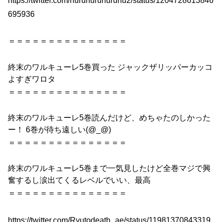
695936
＝＝＝＝＝＝＝＝＝＝＝＝＝＝＝
終末
の
ワルキューレ
5巻
買った ジャックザリッパーカッコ
よすぎワロタ
＝＝＝＝＝＝＝＝＝＝＝＝＝＝＝
終末
の
ワルキューレ
5巻
読んだけど、めちゃたのしかった
ー！ 6巻が待ち遠しい(@_@)
＝＝＝＝＝＝＝＝＝＝＝＝＝＝＝
終末
の
ワルキューレ
5巻
まで一気見したけど全巻マジで興
奮するし涙出てくるレベルでいい、最高
＝＝＝＝＝＝＝＝＝＝＝＝＝＝＝
https://twitter.com/Ryutodeath_ae/status/11981370843319