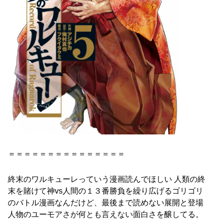
＝＝＝＝＝＝＝＝＝＝＝＝＝＝＝
終末
の
ワルキューレ
っていう漫画読んでほしい 人類
の
終
末
を賭けて神vs人間
の
１３番勝負を繰り広げるゴリゴリ
の
バトル漫画なんだけど、最後まで読めない展開と登場
人物
の
ユーモアさが何とも言えない面白さを醸してる。