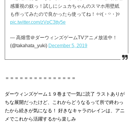
感重視の奴っ！試しにシュカちゃんのスマホ用壁紙
も作ってみたので良かったら使ってね！✧୧(・⌔・)୨
pic.twitter.com/zVpC3tty5e
— 高畑雪＠ダーウィンズゲームTVアニメ放送中！
(@takahata_yuki)
December 5, 2019
＝＝＝＝＝＝＝＝＝＝＝＝＝＝＝
ダーウィンズゲーム１９巻
まで一気に読了 ラストありが
ちな展開だったけど、これからどうなるって所で終わっ
たから続きが気になる！ 好きなキャラのレインは、アニ
メでこれから活躍するから楽しみ