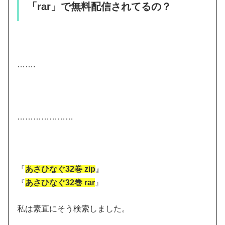
「rar」で無料配信されてるの？
…….
…………………
『
あさひなぐ32巻 zip
』
『
あさひなぐ32巻 rar
』
私は素直にそう検索しました。