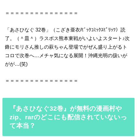
＝＝＝＝＝＝＝＝＝＝＝＝＝＝＝
「
あさひなぐ
32巻
」（こざき亜衣/ﾋﾞｯｸｺﾐｯｸｽﾋﾟﾘｯﾂ）読
了。（＾皿＾）ラスボス熊本東戦がいよいよスタート♪次
鋒にモリさん推しの萩ちゃん登場でがぜん盛り上がるト
コロで次巻へ…メチャ気になる展開！沖縄光明の扱いが
がが…(笑)
＝＝＝＝＝＝＝＝＝＝＝＝＝＝＝
『あさひなぐ32巻』が無料の漫画村や
zip、rarのどこにも配信されていないっ
て本当？