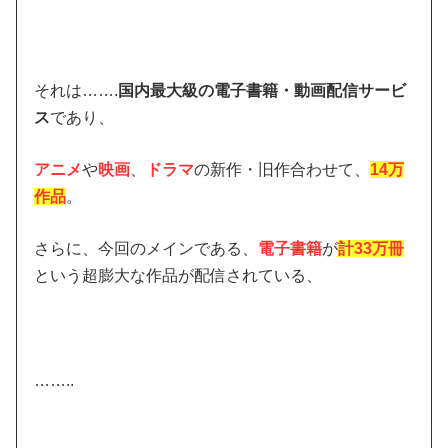
それは…….
国内最大級の電子書籍・動画配信サービ
ス
であり、
アニメ
や
映画
、
ドラマ
の新作・旧作合わせて、
14万
作品
。
さらに、今回のメインである、
電子書籍
が
計33万冊
という超膨大な作品が配信されている、
……..