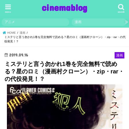
cinemablog
menu
search
アニメ
漫画
HOME
漫画
ミステリと言う勿かれ1巻を完全無料で読める？星のロミ（漫画村クローン）・zip・rar・の代
役発見！？
2019.09.16
漫画
ミステリと言う勿かれ1巻を完全無料で読め
る？星のロミ（漫画村クローン）・zip・rar・
の代役発見！？