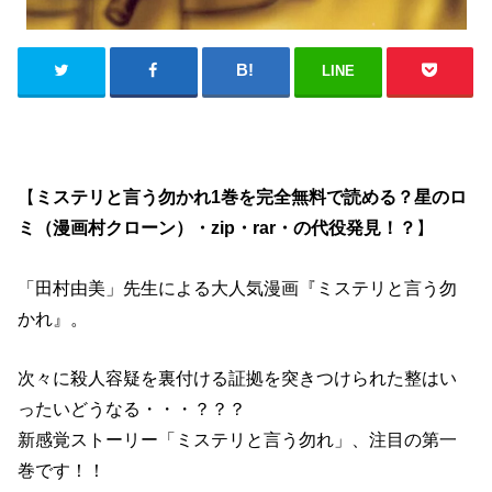
LINE
【
ミステリと言う勿かれ1巻を完全無料で読める？星のロ
ミ（漫画村クローン）・zip・rar・の代役発見！？
】
「
田村由美
」先生による大人気漫画『ミステリと言う勿
かれ』。
次々に殺人容疑を裏付ける証拠を突きつけられた整はい
ったいどうなる・・・？？？
新感覚ストーリー「ミステリと言う勿れ」、注目の第一
巻です！！