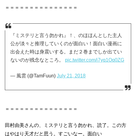
＝＝＝＝＝＝＝＝＝＝＝＝＝＝＝
『ミステリと言う勿かれ』！、のほほんとした主人
公が淡々と推理していくのが面白い！面白い漫画に
出会えた時は身震いする。まだ２巻までしか出てい
ないのが残念なところ。
pic.twitter.com/i7yq1Oq0ZG
— 風雲 (@TamFuun)
July 21, 2018
＝＝＝＝＝＝＝＝＝＝＝＝＝＝＝
田村由美さんの、ミステリと言う勿かれ、読了。この方
はやはり天才だと思う。すごいなー。面白い