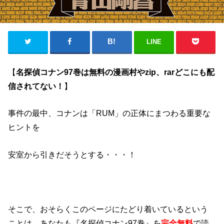
LINE
【
名探偵コナン97巻は無料の漫画村やzip、rarどこにも配
信されてない！
】
事件の最中、コナンは「RUM」の正体にまつわる重要な
ヒントを
安室から引きだそうとする・・・！
そこで、おそらくこのページにたどり着いているという
ことは、あなたも『名探偵コナン97巻』を
完全無料
で読