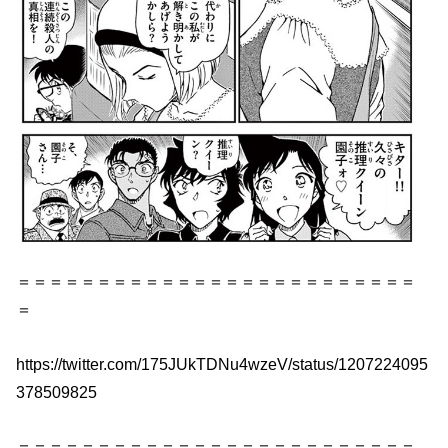
＝＝＝＝＝＝＝＝＝＝＝＝＝＝＝＝＝＝＝＝＝＝＝＝＝
＝
https://twitter.com/175JUkTDNu4wzeV/status/1207224095
378509825
＝＝＝＝＝＝＝＝＝＝＝＝＝＝＝＝＝＝＝＝＝＝＝＝＝