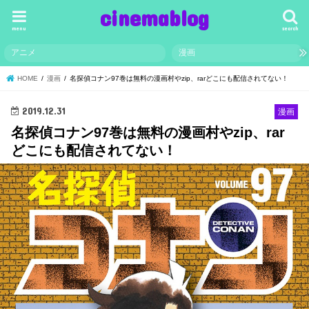
cinemablog
menu
search
アニメ
漫画
HOME
漫画
名探偵コナン97巻は無料の漫画村やzip、rarどこにも配信されてない！
2019.12.31
漫画
名探偵コナン97巻は無料の漫画村やzip、rar
どこにも配信されてない！