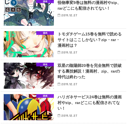
漫画
怪物事変9巻は無料の漫画村やzip、
rarどこにも配信されてない！
2019.12.27
漫画
トモダチゲーム15巻を無料で読める
サイトはここしかない？zip・rar・
漫画村は？
2019.12.27
漫画
双星の陰陽師20巻を完全無料で読破
する裏技解説！漫画村、zip、rarの
時代は終わった
2019.12.27
漫画
ハリガネサービス24巻は無料の漫画
村やzip、rarどこにも配信されてな
い！
2019.12.27