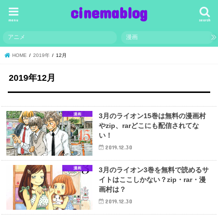
cinemablog
menu
search
アニメ
漫画
HOME
2019年
12月
2019年12月
漫画
3月のライオン15巻は無料の漫画村
やzip、rarどこにも配信されてな
い！
2019.12.30
漫画
3月のライオン3巻を無料で読めるサ
イトはここしかない？zip・rar・漫
画村は？
2019.12.30