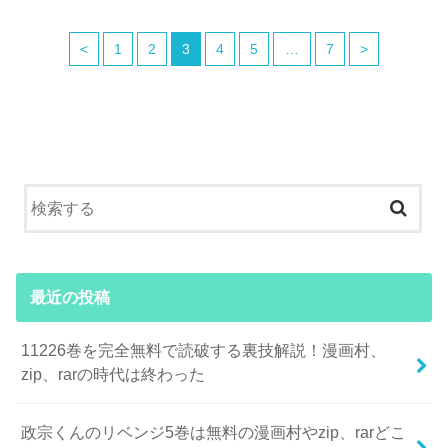
<
1
2
3
4
5
…
7
>
最近の投稿
11226巻を完全無料で読破する裏技解説！漫画村、
zip、rarの時代は終わった
政宗くんのリベンジ5巻は無料の漫画村やzip、rarどこ