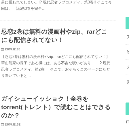
男に攫われてしまい…!? 現代忍者ラブコメディ、第3巻!! そこで今
回は、 【忍恋3巻を完全…
忍恋2巻は無料の漫画村やzip、rarどこ
にも配信されてない！
2019.12.03
【忍恋2巻は無料の漫画村やzip、rarどこにも配信されてない！】
華山院家の長子である楓には、ある不吉な呪いがあり――!? 現代
忍者ラブコメディ、第2巻!! そこで、おそらくこのページにたど
り着いていると…
ガイシューイッショク！全巻を
torrent(トレント）で読むことはできる
のか？
2019.12.02