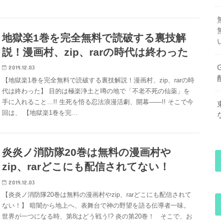
地獄楽1巻を完全無料で読破する裏技解
説！漫画村、zip、rarの時代は終わった
2019.12.03
【地獄楽1巻を完全無料で読破する裏技解説！漫画村、zip、rarの時
代は終わった】 目的は極楽浄土と噂の地で「不老不死の仙薬」を
手に入れること…!! 生死を悟る忍法浪漫活劇、開幕――!! そこで今
回は、 【地獄楽1巻を完…
炎炎ノ消防隊20巻は無料の漫画村や
zip、rarどこにも配信されてない！
2019.12.03
【炎炎ノ消防隊20巻は無料の漫画村やzip、rarどこにも配信されて
ない！】 暗闇から地上へ、表舞台で神の野望を語る伝導者一味。
世界が一つになる時、第8はどう戦う!? 炎の第20巻！ そこで、お