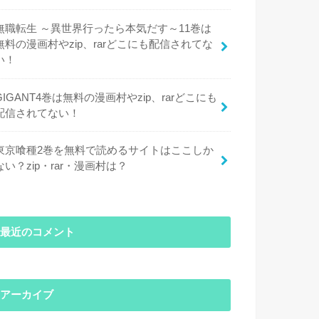
無職転生 ～異世界行ったら本気だす～11巻は
無料の漫画村やzip、rarどこにも配信されてな
い！
GIGANT4巻は無料の漫画村やzip、rarどこにも
配信されてない！
東京喰種2巻を無料で読めるサイトはここしか
ない？zip・rar・漫画村は？
最近のコメント
アーカイブ