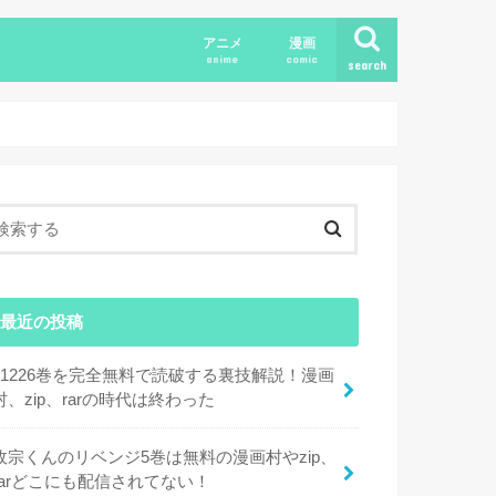
アニメ
漫画
anime
comic
search
最近の投稿
11226巻を完全無料で読破する裏技解説！漫画
村、zip、rarの時代は終わった
政宗くんのリベンジ5巻は無料の漫画村やzip、
rarどこにも配信されてない！