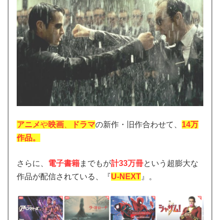
アニメ
や
映画
、
ドラマ
の新作・旧作合わせて、
14万
作品。
さらに、
電子書籍
までもが
計33万冊
という超膨大な
作品が配信されている、『
U-NEXT
』。