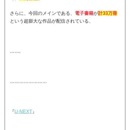
さらに、今回のメインである、
電子書籍
が
計33万冊
という超膨大な作品が配信されている、
…….
……………………
『
U-NEXT
』