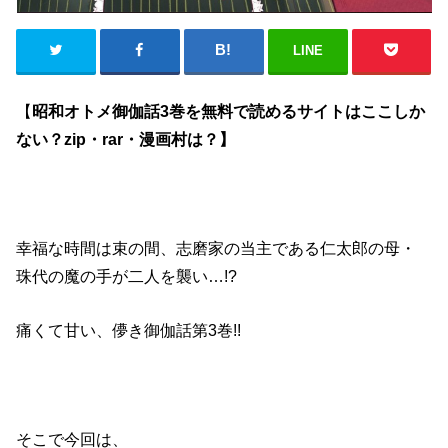
LINE
【
昭和オトメ御伽話3巻を無料で読めるサイトはここしか
ない？zip・rar・漫画村は？】
幸福な時間は束の間、志磨家の当主である仁太郎の母・
珠代の魔の手が二人を襲い…!?
痛くて甘い、儚き御伽話第3巻!!
そこで今回は、