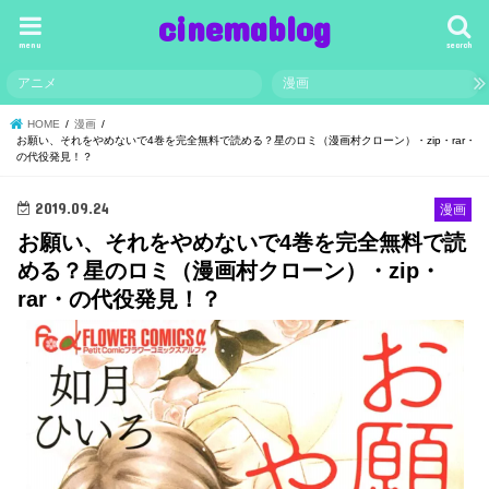
cinemablog
menu
search
アニメ
漫画
HOME
漫画
お願い、それをやめないで4巻を完全無料で読める？星のロミ（漫画村クローン）・zip・rar・
の代役発見！？
2019.09.24
漫画
お願い、それをやめないで4巻を完全無料で読
める？星のロミ（漫画村クローン）・zip・
rar・の代役発見！？