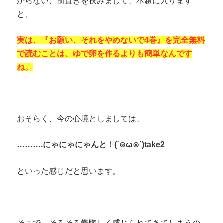
からない、前置きを挟みまして、本題に入ります
と、
実は、『お願い、それをやめないで4巻』を完全無料
で読むことは、ゆで卵を作るよりも簡単なんです
ね。
おそらく、今の心境としましては、
……….にゃにゃにゃんと！(´⊙ω⊙`)take2
といった感じだと思います。
そこで、そろそろ鬱陶しく感じられてきてしまうの