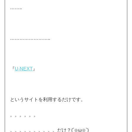
……..
……………………..
『
U-NEXT
』
というサイトを利用するだけです。
。。。。。。
。。。。。。。。。。だけ？(´⊙ω⊙`)