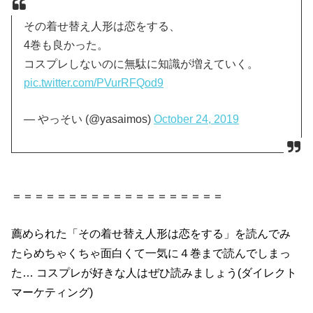
その着せ替え人形は恋をする、
4巻も良かった。
コスプレしないのに無駄に知識が増えていく。
pic.twitter.com/PVurRFQod9
— やっそい (@yasaimos)
October 24, 2019
＝＝＝＝＝＝＝＝＝＝＝＝＝＝＝＝＝＝＝
薦められた「
その
着せ
替え
人形
は
恋
を
する
」
を
読んでみ
たらめちゃくちゃ面白くて一気に
４巻
まで読んでしまっ
た… コスプレが好きな人はぜひ読みましょう(ダイレクト
マーケティング)