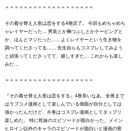
＝＝＝＝＝＝＝＝＝＝＝＝＝＝＝＝＝＝＝
その
着せ
替え
人形
は
恋
を
する
4巻
読了。 今回もめちゃめち
ゃレイヤーだった… 男装とか胸つぶしとかテーピングと
か、ほんとマジだった……よくレイヤーという生き物を
調べてくださってる…… 先生自らもコスプレしてみよう
と頑張ってくださってて、嬉しすぎた… これからも楽し
みだ…
＝＝＝＝＝＝＝＝＝＝＝＝＝＝＝＝＝＝＝
『
その
着せ
替え
人形
は
恋
を
する
』
4巻
良いなあ。全巻まで
はラブコメ漫画として楽しんでいる側面が自分としては
強かったんだけど、今巻はコスプレ漫画としてタップリ
楽しめた。 特に乾妹のエピソードが面白かった。メイン
ヒロイン以外のキャラのエピソードが面白いと漫画の密