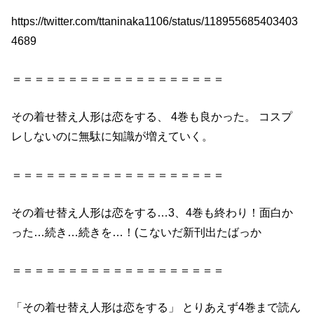
https://twitter.com/ttaninaka1106/status/118955685403403
4689
＝＝＝＝＝＝＝＝＝＝＝＝＝＝＝＝＝＝＝
その
着せ
替え
人形
は
恋
を
する
、
4巻
も良かった。 コスプ
レしないのに無駄に知識が増えていく。
＝＝＝＝＝＝＝＝＝＝＝＝＝＝＝＝＝＝＝
その
着せ
替え
人形
は
恋
を
する
…3、
4巻
も終わり！面白か
った…続き…続き
を
…！(こないだ新刊出たばっか
＝＝＝＝＝＝＝＝＝＝＝＝＝＝＝＝＝＝＝
「
その
着せ
替え
人形
は
恋
を
する
」 とりあえず
4巻
まで読ん