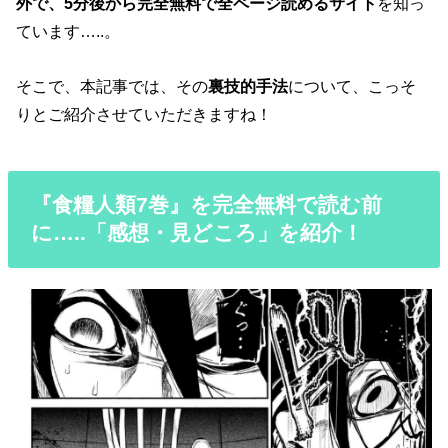
外で、5分後から完全無料で全ページ読めるサイト
を知っ
ています…..。
そこで、本記事では、その
裏技的手法
について、こっそ
りとご紹介させていただきますね！
『食糧人類7巻』を完全無料で読む前
に…..「感想・見どころ」を紹介！