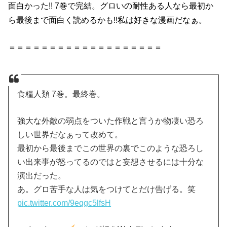
面白かった!!
7巻
で完結。グロいの耐性ある人なら最初か
ら最後まで面白く読めるかも!!私は好きな漫画だなぁ。
＝＝＝＝＝＝＝＝＝＝＝＝＝＝＝＝＝＝＝
食糧人類 7巻。最終巻。
強大な外敵の弱点をついた作戦と言うか物凄い恐ろ
しい世界だなぁって改めて。
最初から最後までこの世界の裏でこのような恐ろし
い出来事が怒ってるのではと妄想させるには十分な
演出だった。
あ。グロ苦手な人は気をつけてとだけ告げる。笑
pic.twitter.com/9eqgc5lfsH