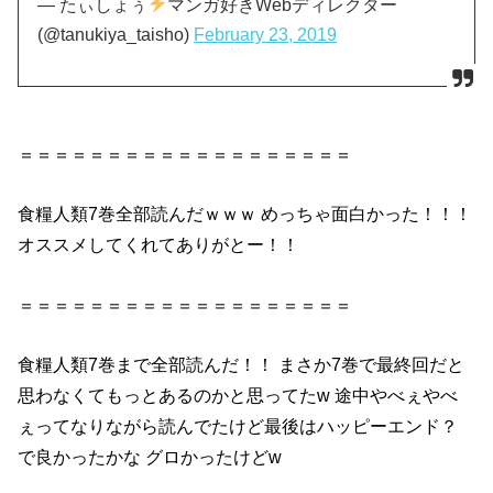
— たぃしょぅ
マンガ好きWebディレクター
(@tanukiya_taisho)
February 23, 2019
＝＝＝＝＝＝＝＝＝＝＝＝＝＝＝＝＝＝＝
食糧
人類
7巻
全部
読んだ
ｗｗｗ めっちゃ面白かった！！！
オススメしてくれてありがとー！！
＝＝＝＝＝＝＝＝＝＝＝＝＝＝＝＝＝＝＝
食糧
人類
7巻
まで全部
読んだ
！！ まさか
7巻
で最終回だと
思わなくてもっとあるのかと思ってたw 途中やべぇやべ
ぇってなりながら読んでたけど最後はハッピーエンド？
で良かったかな グロかったけどw