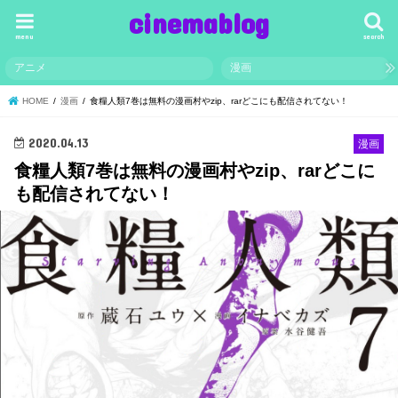
cinemablog
menu
search
アニメ
漫画
HOME
漫画
食糧人類7巻は無料の漫画村やzip、rarどこにも配信されてない！
2020.04.13
漫画
食糧人類7巻は無料の漫画村やzip、rarどこに
も配信されてない！