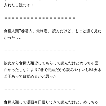
入れたし読むぞ！
＝＝＝＝＝＝＝＝＝＝＝＝＝＝＝＝＝＝＝
食糧
人類
7巻
購入。最終巻。
読んだ
けど、もっと濃く見た
かったッ…
＝＝＝＝＝＝＝＝＝＝＝＝＝＝＝＝＝＝＝
彼女から
食糧
人類
貸してもらって
読んだ
けどめっちゃ面
白かったしなにより
7巻
で完結だから読みやすいしBL要素
若干あって目覚めるかと思った
＝＝＝＝＝＝＝＝＝＝＝＝＝＝＝＝＝＝＝
食糧
人類
って漫画今日借りてきて
読んだ
けど、めっちゃ