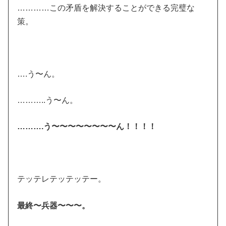
…………この矛盾を解決することができる完璧な
策。
….う〜ん。
………..う〜ん。
……….う〜〜〜〜〜〜〜〜ん！！！！
テッテレテッテッテー。
最終〜兵器〜〜〜。