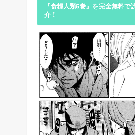
『食糧人類5巻』を完全無料で読
介！