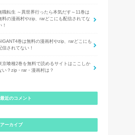
無職転生 ～異世界行ったら本気だす～11巻は
無料の漫画村やzip、rarどこにも配信されてな
い！
GIGANT4巻は無料の漫画村やzip、rarどこにも
配信されてない！
東京喰種2巻を無料で読めるサイトはここしか
ない？zip・rar・漫画村は？
最近のコメント
アーカイブ