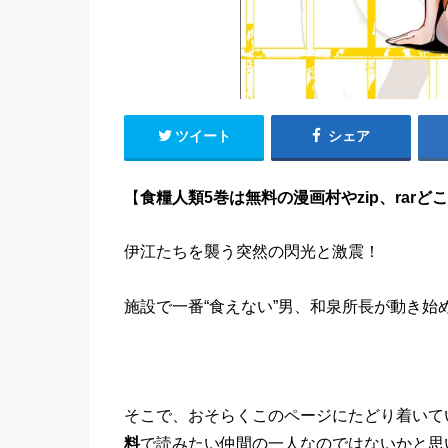
ツイート
シェア
【
食糧人類5巻は無料の漫画村やzip、rar
伊江たちを襲う突然の閃光と激震！
施設で一番“食えない”男、和泉所長が動き始
そこで、おそらくこのページにたどり着いて
料
で読みたい仲間の一人なのではないかと思