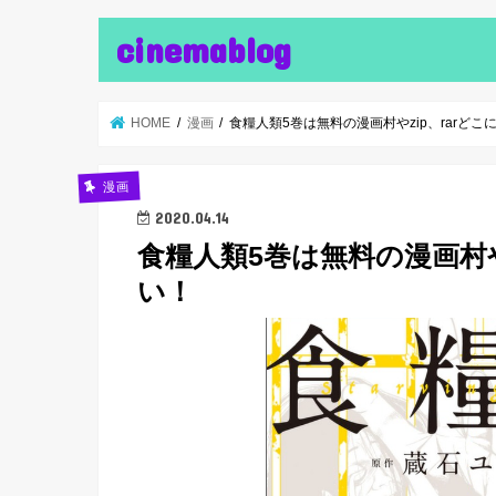
cinemablog
HOME
漫画
食糧人類5巻は無料の漫画村やzip、rarど
漫画
2020.04.14
食糧人類5巻は無料の漫画村や
い！