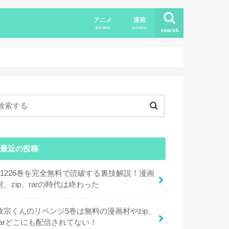
アニメ
漫画
anime
comic
search
最近の投稿
11226巻を完全無料で読破する裏技解説！漫画
村、zip、rarの時代は終わった
政宗くんのリベンジ5巻は無料の漫画村やzip、
rarどこにも配信されてない！