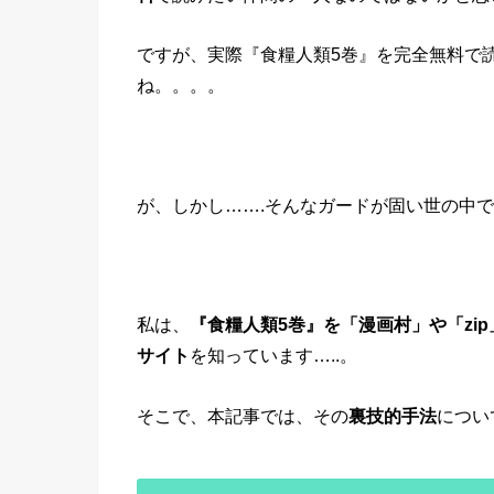
ですが、実際『食糧人類5巻』を完全無料で
ね。。。。
が、しかし…….そんなガードが固い世の中
私は、
『食糧人類5巻』を「漫画村」や「zi
サイト
を知っています…..。
そこで、本記事では、その
裏技的手法
につい