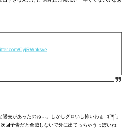
witter.com/CyjRWhksve
過去があったのね…。しかしグロいし怖いわぁ_:(´ཀ`」
、次回予告だと全滅しないで外に出てっちゃうっぽいね: