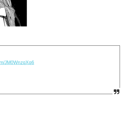
.com/JM0WnzqXq6