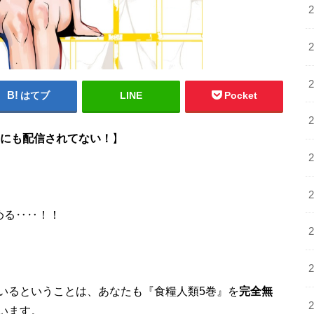
はてブ
LINE
Pocket
どこにも配信されてない！
】
める‥‥！！
いるということは、あなたも『食糧人類5巻』を
完全無
います。