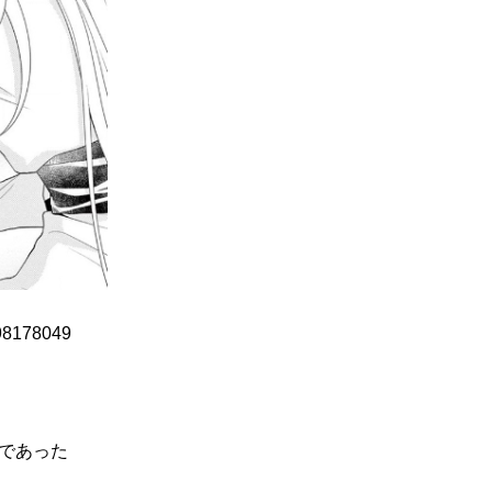
698178049
であった