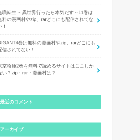
無職転生 ～異世界行ったら本気だす～11巻は
無料の漫画村やzip、rarどこにも配信されてな
い！
GIGANT4巻は無料の漫画村やzip、rarどこにも
配信されてない！
東京喰種2巻を無料で読めるサイトはここしか
ない？zip・rar・漫画村は？
最近のコメント
アーカイブ