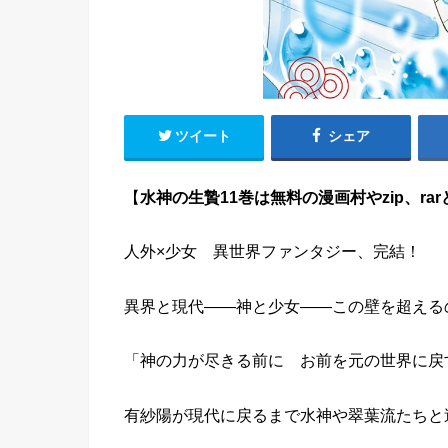
ツイート
シェア
【
水神の生贄11巻は無料の漫画村やzip、r
人外×少女 異世界ファンタジー、完結！
異界と現代――神と少女――この壁を超える
「神の力が尽きる前に お前を元の世界に戻
有紗陽が現代に戻るまで水神や翠葉流たちと