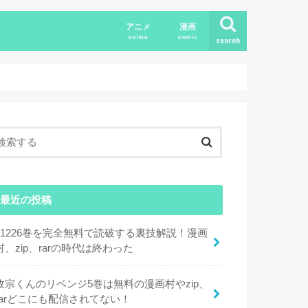
アニメ
漫画
anime
comic
search
最近の投稿
11226巻を完全無料で読破する裏技解説！漫画
村、zip、rarの時代は終わった
政宗くんのリベンジ5巻は無料の漫画村やzip、
rarどこにも配信されてない！