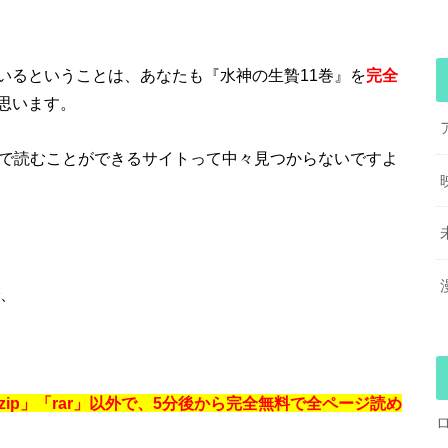
いるということは、あなたも『水神の生贄11巻』を
完全
思います。
料で読むことができるサイトって中々見つからないですよ
で、
ip」「rar」以外で、5分後から完全無料で全ページ読め