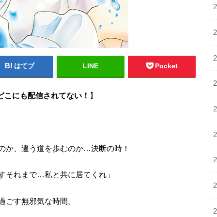
はてブ
LINE
Pocket
arどこにも配信されてない！
】
のか、違う道を歩むのか…決断の時！
すそれまで…私と共に居てくれ」
過ごす無邪気な時間。