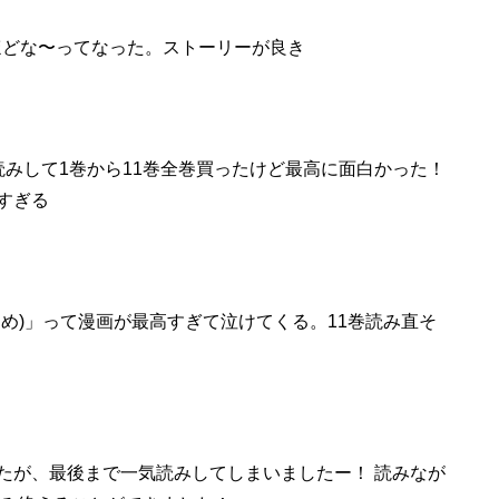
ほどな〜ってなった。ストーリーが良き
読みして1巻から
11巻
全巻
買った
けど最高に面白かった！
すぎる
よめ)」って漫画が最高すぎて泣けてくる
。11巻読み直そ
たが、最後まで一気読みしてしまいましたー！ 読みなが