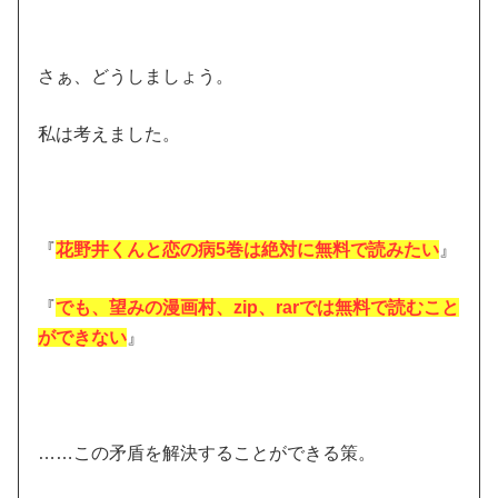
さぁ、どうしましょう。
私は考えました。
『
花野井くんと恋の病5巻は絶対に無料で読みたい
』
『
でも、望みの漫画村、zip、rarでは無料で読むこと
ができない
』
……この矛盾を解決することができる策。