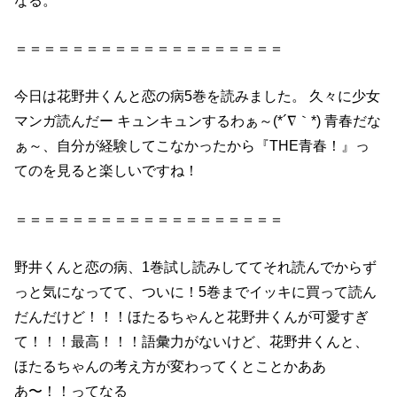
＝＝＝＝＝＝＝＝＝＝＝＝＝＝＝＝＝＝＝
今日は
花野井
くん
と
恋
の
病
5巻
を読みました。 久々に少女
マンガ読んだー キュンキュンするわぁ～(*´∇｀*) 青春だな
ぁ～、自分が経験してこなかったから『THE青春！』っ
て
の
を見る
と
楽しいですね！
＝＝＝＝＝＝＝＝＝＝＝＝＝＝＝＝＝＝＝
野井
くん
と
恋
の
病
、1巻試し読みしててそれ読んでからず
っと気になってて、ついに！
5巻
までイッキに買って読ん
だんだけど！！！ほたるちゃんと
花野井
くん
が可愛すぎ
て！！！最高！！！語彙力がないけど、
花野井
くん
と
、
ほたるちゃん
の
考え方が変わってく
と
ことかああ
あ〜！！ってなる