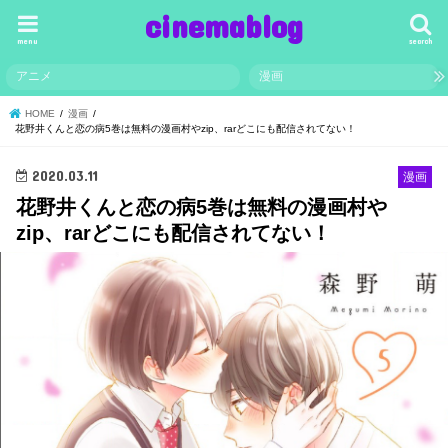
cinemablog
menu
search
アニメ
漫画
HOME
漫画
花野井くんと恋の病5巻は無料の漫画村やzip、rarどこにも配信されてない！
2020.03.11
漫画
花野井くんと恋の病5巻は無料の漫画村や
zip、rarどこにも配信されてない！