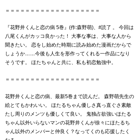
＝＝＝＝＝＝＝＝＝＝＝＝＝＝＝＝＝＝＝
『
花野井
くん
と
恋
の
病
5巻
』(作:森野萌)、
#読了
。 今回は
八尾
くん
がカッコ良かった！ 大事な事は、大事な人から
聞きたい。
恋
をし始めた時期に読み始めた漫画だからで
しょうか……今後も人生を形作ってくれる一作品になり
そうです。 ほたちゃんと共に、私も初恋勉強中。
＝＝＝＝＝＝＝＝＝＝＝＝＝＝＝＝＝＝＝
花野井
くん
と
恋
の
病
、最新
5巻
まで読んだ。 森野萌先生
の
絵とてもかわいい。 ほたるちゃん優しさ真っ直ぐさ素敵
たし周り
の
メンツも優しくて良い。 鬼独占欲強いほたる
ちゃん以外いらないマン
の
花野井
くん
が徐々にほたるち
ゃん以外
の
メンバー
と
仲良く？なってくのも応援したく
なる。