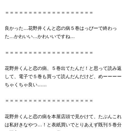
＝＝＝＝＝＝＝＝＝＝＝＝＝＝＝＝＝＝＝
良かった…
花野井
くん
と
恋
の
病
５巻
はっぴーで終わっ
た…かわいい…かわいいですね…
＝＝＝＝＝＝＝＝＝＝＝＝＝＝＝＝＝＝＝
花野井
くん
と
恋
の
病
、
５巻
出てたんだ！
と
思って読み返
して、電子で
５巻
も買って読んだんだけど、めーーーー
ちゃくちゃ良い……
＝＝＝＝＝＝＝＝＝＝＝＝＝＝＝＝＝＝＝
花野井
くん
と
恋
の
病
を本屋店頭で見かけて、たぶんこれ
は私好きなやつ…！
と
表紙買いでとりあえず既刊
５巻
分