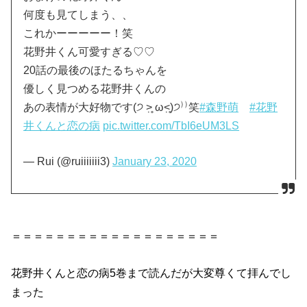
何度も見てしまう、、
これかーーーーー！笑
花野井くん可愛すぎる♡♡
20話の最後のほたるちゃんを
優しく見つめる花野井くんの
あの表情が大好物です(੭ ˃̣̣̥ ω˂̣̣̥)੭⁾⁾笑
#森野萌
#花野
井くんと恋の病
pic.twitter.com/TbI6eUM3LS
— Rui (@ruiiiiiii3)
January 23, 2020
＝＝＝＝＝＝＝＝＝＝＝＝＝＝＝＝＝＝＝
花野井
くん
と
恋
の
病
5巻
まで読んだが大変尊くて拝んでし
まった