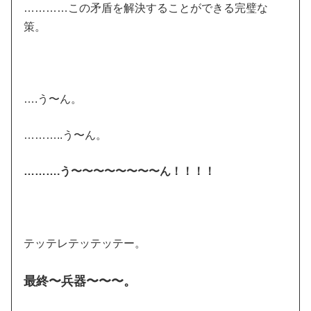
…………この矛盾を解決することができる完璧な
策。
….う〜ん。
………..う〜ん。
……….う〜〜〜〜〜〜〜〜ん！！！！
テッテレテッテッテー。
最終〜兵器〜〜〜。