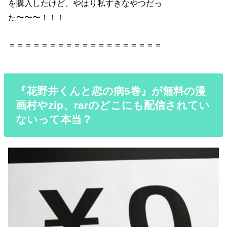
を購入したけど、やはり私すきなやつだっ
た〜〜〜！！！
＝＝＝＝＝＝＝＝＝＝＝＝＝＝＝＝＝＝＝
『花野井くんと恋の病5巻』が無料の漫
画村やzip、rarのどこにも配信されてい
ないって本当？