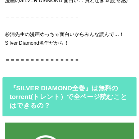
漫画
の
SILVER
DIAMOND
面白い
… 買わなきゃ(使命感)
＝＝＝＝＝＝＝＝＝＝＝＝＝＝＝
杉浦先生の
漫画
めっちゃ
面白い
からみんな読んで…！
Silver
Diamond
名作だから！
＝＝＝＝＝＝＝＝＝＝＝＝＝＝＝
『SILVER DIAMOND全巻』は無料の
torrent(トレント）で全ページ読むこと
はできるの？