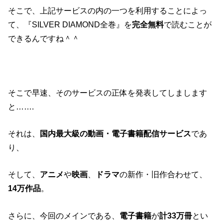
そこで、上記サービスの内の一つを利用することによっ
て、『SILVER DIAMOND全巻』を
完全無料
で読むことが
できるんですね＾＾
そこで早速、そのサービスの正体を発表してしまします
と…….
それは、
国内最大級の動画・電子書籍配信サービス
であ
り、
そして、
アニメ
や
映画
、
ドラマ
の新作・旧作合わせて、
14万作品
。
さらに、今回のメインである、
電子書籍
が
計33万冊
とい