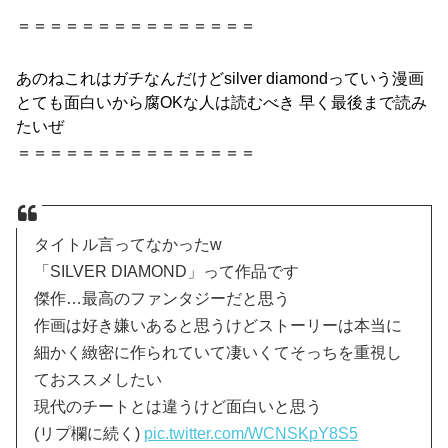
＝＝＝＝＝＝＝＝＝＝＝＝＝＝＝
あのねこれはガチなんだけど
silver
diamond
っていう
漫画
とても
面白い
から腐OKな人は読むべき 早く最後まで読み
たいぜ
＝＝＝＝＝＝＝＝＝＝＝＝＝＝＝
タイトル言ってなかったw
「SILVER DIAMOND」って作品です
傑作…最高のファンタジーだと思う
作画は好き嫌いあると思うけどストーリーは本当に
細かく緻密に作られていて凄いくてそっちを重視し
ておススメしたい
現代のチートとは違うけど面白いと思う
(リプ欄に続く)
pic.twitter.com/WCNSKpY8S5