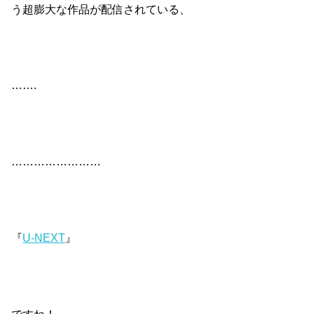
う超膨大な作品が配信されている、
…….
……………………
『
U-NEXT
』
ですね！