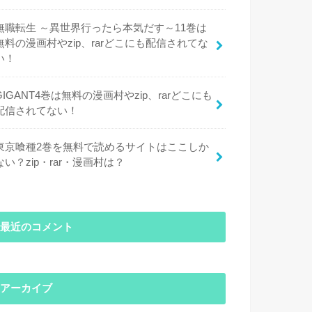
無職転生 ～異世界行ったら本気だす～11巻は
無料の漫画村やzip、rarどこにも配信されてな
い！
GIGANT4巻は無料の漫画村やzip、rarどこにも
配信されてない！
東京喰種2巻を無料で読めるサイトはここしか
ない？zip・rar・漫画村は？
最近のコメント
アーカイブ