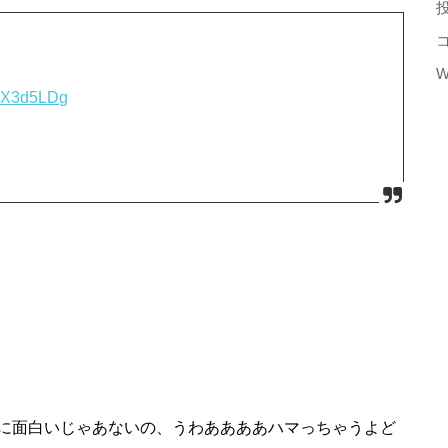
W
NnX3d5LDg
に
面白い
じゃあない
の
、うわああああハマっちゃうよど