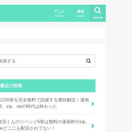
アニメ
漫画
anime
comic
search
最近の投稿
11226巻を完全無料で読破する裏技解説！漫画
村、zip、rarの時代は終わった
政宗くんのリベンジ5巻は無料の漫画村やzip、
rarどこにも配信されてない！