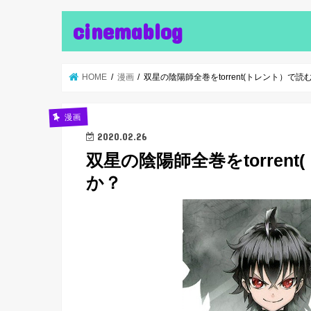
cinemablog
HOME
漫画
双星の陰陽師全巻をtorrent(トレント）で
漫画
2020.02.26
双星の陰陽師全巻をtorre
か？