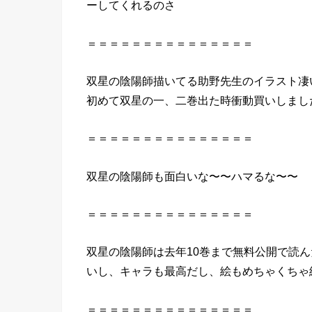
ーしてくれるのさ
＝＝＝＝＝＝＝＝＝＝＝＝＝＝＝
双
星
の
陰陽師
描いてる助野先生
の
イラスト凄
初めて
双
星
の
一、二巻出た時衝動買いしまし
＝＝＝＝＝＝＝＝＝＝＝＝＝＝＝
双
星
の
陰陽師
も
面白い
な〜〜ハマるな〜〜
＝＝＝＝＝＝＝＝＝＝＝＝＝＝＝
双
星
の
陰陽師
は去年10巻まで無料公開で読
い
し、キャラも最高だし、絵もめちゃくちゃ綺
＝＝＝＝＝＝＝＝＝＝＝＝＝＝＝