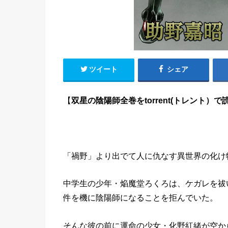
ツイート
シェア
【
双星の陰陽師全巻をtorrent(トレント）
「禍野」より出でて人に仇なす異世界の化け
中学生の少年・焔魔堂ろくろは、ケガレを祓
件を機に陰陽師になることを拒んでいた。
そんな彼の前に運命の少女・化野紅緒が空から