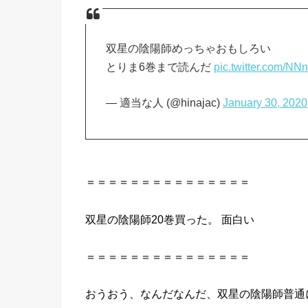
双星の陰陽師めっちゃおもしろい
とりま6巻まで読んだ
pic.twitter.com/N
— 適当な人 (@hinajac)
January 30, 2020
＝＝＝＝＝＝＝＝＝＝＝＝＝＝＝
双
星
の
陰陽師
20巻買った。
面白い
＝＝＝＝＝＝＝＝＝＝＝＝＝＝＝
おうおう、なんだなんだ、
双
星
の
陰陽師
普通