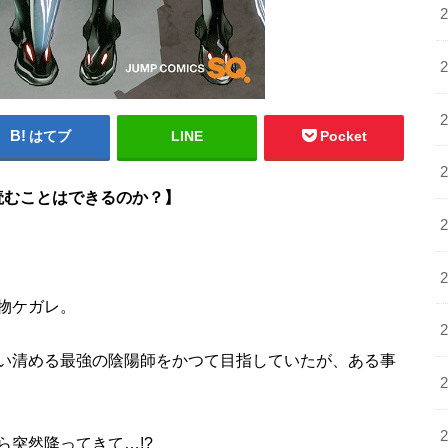
はてブ
LINE
Pocket
で読むことはできるのか？
】
物ケガレ。
い清める最強の陰陽師をかつて目指していたが、ある事
突然降ってきて…!?