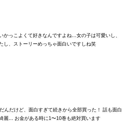
いかっこよくて好きなんですよね…女の子は可愛いし、
たし、ストーリーめっちゃ
面白い
ですしね笑
んだんだけど、面白すぎて続きから全部買った！ 話も
面白
麗… お金がある時に1〜10巻も絶対買います