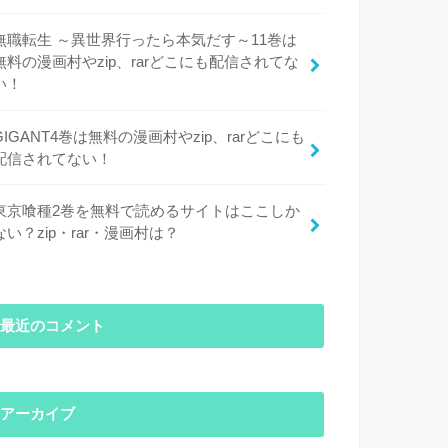
無職転生 ～異世界行ったら本気だす～11巻は
無料の漫画村やzip、rarどこにも配信されてな
い！
GIGANT4巻は無料の漫画村やzip、rarどこにも
配信されてない！
東京喰種2巻を無料で読めるサイトはここしか
ない？zip・rar・漫画村は？
最近のコメント
アーカイブ