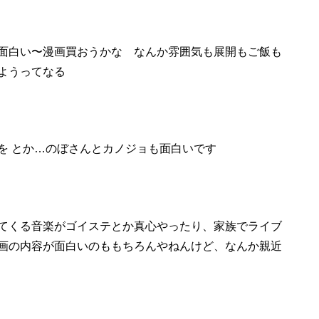
面白い
〜漫画買おうかな なんか雰囲気も展開もご飯も
ようってなる
を
とか…のぼさんとカノジョも面
白いで
す
てくる音楽がゴイステとか真心やったり、家族
で
ライブ
画の内容が
面白い
のももちろんやねんけど、なんか親近