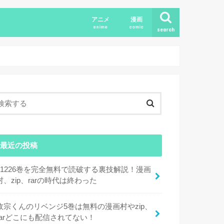
アニメ
漫画
anime
comic
search
最近の投稿
11226巻を完全無料で読破する裏技解説！漫画
村、zip、rarの時代は終わった
政宗くんのリベンジ5巻は無料の漫画村やzip、
rarどこにも配信されてない！