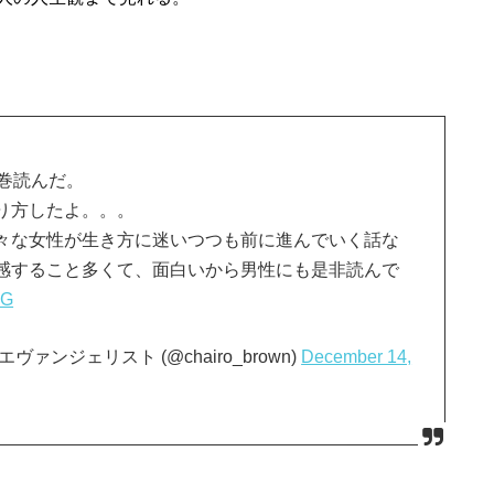
巻読んだ。
り方したよ。。。
々な女性が生き方に迷いつつも前に進んでいく話な
感すること多くて、面白いから男性にも是非読んで
BG
ンジェリスト (@chairo_brown)
December 14,