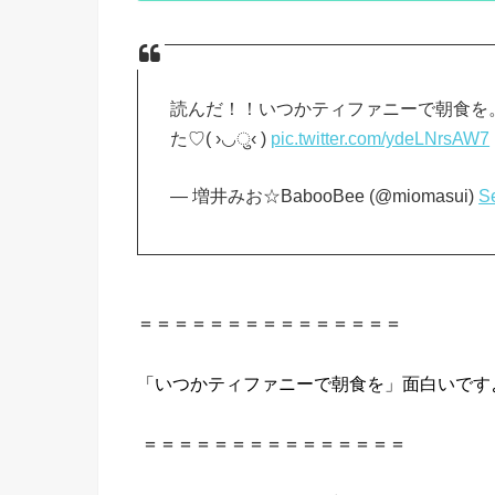
読んだ！！いつかティファニーで朝食を
た♡( ›◡ु‹ )
pic.twitter.com/ydeLNrsAW7
— 増井みお☆BabooBee (@miomasui)
S
＝＝＝＝＝＝＝＝＝＝＝＝＝＝＝
「
いつか
ティファニー
で
朝食を
」
面
白いで
す
＝＝＝＝＝＝＝＝＝＝＝＝＝＝＝