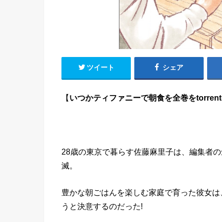
ツイート
シェア
【
いつかティファニーで朝食を全巻をtorre
28歳の東京で暮らす佐藤麻里子は、編集者
滅。
豊かな朝ごはんを楽しむ家庭で育った彼女は
うと決意するのだった!