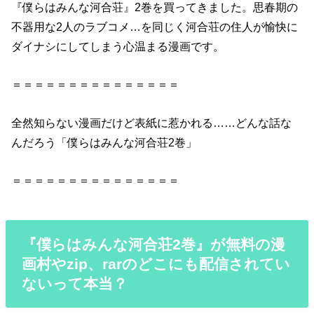
『僕らはみんな
河合
荘
』
2巻
を買ってきました。思春期の
不器用な2人のラブコメ…を同じく
河合
荘
の住人が愉快に
ダイナシにしてしまう心温まる漫画です。
＝＝＝＝＝＝＝＝＝＝＝＝＝＝＝
全然知らない漫画だけど表紙に惹かれる……どんな話な
んだろう「僕らはみんな
河合
荘
2巻
」
＝＝＝＝＝＝＝＝＝＝＝＝＝＝＝
『僕らはみんな河合荘2巻』が無料の漫
画村やzip、rarのどこにも配信されてい
ないって本当？