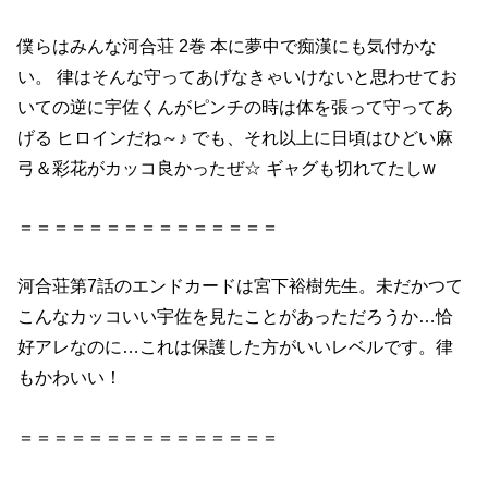
僕らはみんな
河合
荘
2巻
本に夢中で痴漢にも気付かな
い。 律はそんな守ってあげなきゃいけないと思わせてお
いての逆に宇佐くんがピンチの時は体を張って守ってあ
げる ヒロインだね～♪ でも、それ以上に日頃はひどい麻
弓＆彩花がカッコ良かったぜ☆ ギャグも切れてたしw
＝＝＝＝＝＝＝＝＝＝＝＝＝＝＝
河合
荘
第7話のエンドカードは宮下裕樹先生。未だかつて
こんなカッコいい宇佐を見たことがあっただろうか…恰
好アレなのに…これは保護した方がいいレベルです。律
もかわいい！
＝＝＝＝＝＝＝＝＝＝＝＝＝＝＝