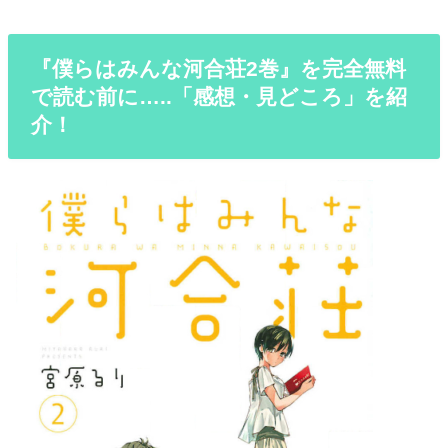
『僕らはみんな河合荘2巻』を完全無料
で読む前に…..「感想・見どころ」を紹
介！