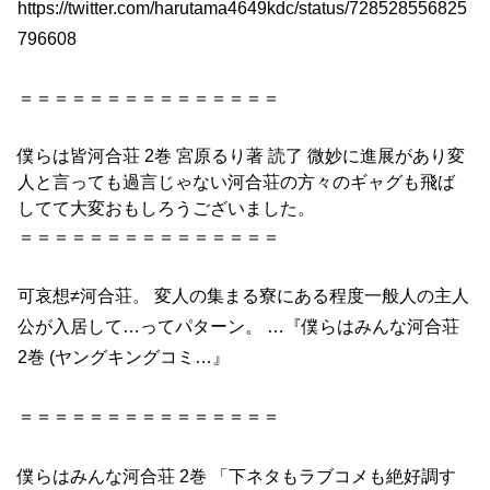
https://twitter.com/harutama4649kdc/status/728528556825
796608
＝＝＝＝＝＝＝＝＝＝＝＝＝＝＝
僕らは皆
河合
荘
2巻
宮原るり著 読了 微妙に進展があり変
人と言っても過言じゃない
河合
荘
の方々のギャグも飛ば
してて大変おもしろうございました。
＝＝＝＝＝＝＝＝＝＝＝＝＝＝＝
可哀想≠
河合
荘
。 変人の集まる寮にある程度一般人の主人
公が入居して…ってパターン。 …『僕らはみんな
河合
荘
2巻
(ヤングキングコミ…』
＝＝＝＝＝＝＝＝＝＝＝＝＝＝＝
僕らはみんな
河合
荘
2巻
「下ネタもラブコメも絶好調す