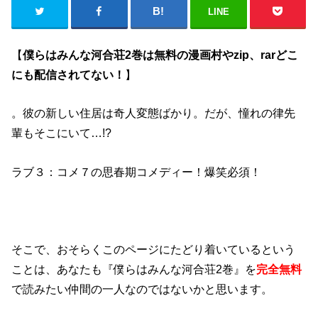
LINE
【
僕らはみんな河合荘2巻は無料の漫画村やzip、rarどこ
にも配信されてない！
】
。彼の新しい住居は奇人変態ばかり。だが、憧れの律先
輩もそこにいて…!?
ラブ３：コメ７の思春期コメディー！爆笑必須！
そこで、おそらくこのページにたどり着いているという
ことは、あなたも『僕らはみんな河合荘2巻』を
完全無料
で読みたい仲間の一人なのではないかと思います。