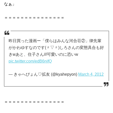
なぁ」
＝＝＝＝＝＝＝＝＝＝＝＝＝＝＝
昨日買った漫画ー「僕らはみんな河合荘②」律先輩
がかわゆすなのです(〃▽〃)しろさんの変態具合も好
きwあと、住子さん///可愛いのに恐いw
pic.twitter.com/edB6njfQ
— きゃへぴょん♡拡友 (@kyahepyon)
March 4, 2012
＝＝＝＝＝＝＝＝＝＝＝＝＝＝＝