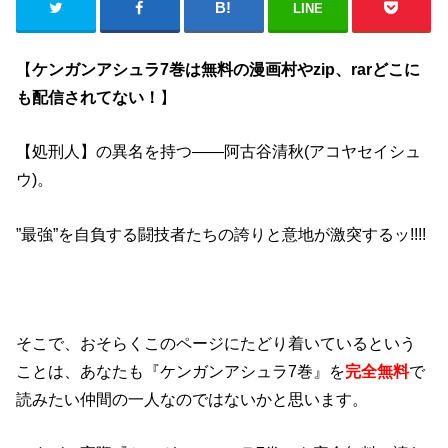
LINE
【
ケンガンアシュラ7巻は無料の漫画村やzip、rarどこに
も配信されてない！
】
【処刑人】の異名を持つ――阿古谷清秋(アコヤセイシュ
ウ)。
”最強”を自負する闘技者たちの誇りと意地が激突するッ!!!!
そこで、おそらくこのページにたどり着いているという
ことは、あなたも『ケンガンアシュラ7巻』を
完全無料
で
読みたい仲間の一人なのではないかと思います。