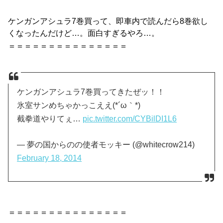
ケンガンアシュラ7巻
買って、即車内で読んだら8巻欲し
くなったんだけど…。面白すぎるやろ…。
＝＝＝＝＝＝＝＝＝＝＝＝＝＝＝
ケンガンアシュラ7巻買ってきたぜッ！！
氷室サンめちゃかっこええ(*´ω｀*)
截拳道やりてぇ…
pic.twitter.com/CYBilDI1L6
— 夢の国からのの使者モッキー (@whitecrow214)
February 18, 2014
＝＝＝＝＝＝＝＝＝＝＝＝＝＝＝