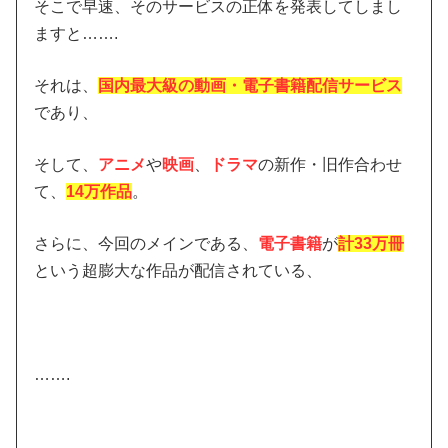
そこで早速、そのサービスの正体を発表してしまし
ますと…….
それは、
国内最大級の動画・電子書籍配信サービス
であり、
そして、
アニメ
や
映画
、
ドラマ
の新作・旧作合わせ
て、
14万作品
。
さらに、今回のメインである、
電子書籍
が
計33万冊
という超膨大な作品が配信されている、
…….