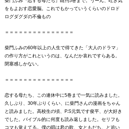
柴門ふみ『恋する母たち』既刊5巻まで。うーん、吐き気
をもよおす恋愛脳。これでもかっていうくらいのドロド
ログダグダの不倫もの
＝＝＝＝＝＝＝＝＝＝＝＝＝＝＝
柴門ふみの60年以上の人生で得てきた「大人のドラマ」
の作り方がこれというのは、なんだか哀れですらある。
閉塞感しかない。
＝＝＝＝＝＝＝＝＝＝＝＝＝＝＝
恋する母たち、この連休中に5巻まで一気に読みました。
久しぶり、30年ぶりくらい、に柴門さんの漫画をちゃん
と読みました。高校生の頃、P.S元気です俊平、が大好き
でした。バイブル的に何度も読み返しました。セリフも
コマも覚えてる。僕の唱は君の歌、女ともだち、と追い