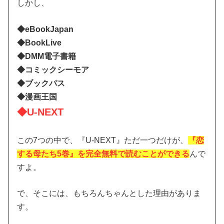
しかし、
◆eBookJapan
◆BookLive
◆DMM電子書籍
◆コミックシーモア
◆ブックパス
◆漫画王国
◆U-NEXT
この7つの中で、『U-NEXT』ただ一つだけが、
『恋
する母たち5巻』を完全無料で読むことができる
んで
すよ。
で、そこには、もちろんちゃんとした理由がありま
す。