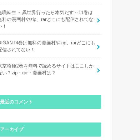
無職転生 ～異世界行ったら本気だす～11巻は
無料の漫画村やzip、rarどこにも配信されてな
い！
GIGANT4巻は無料の漫画村やzip、rarどこにも
配信されてない！
東京喰種2巻を無料で読めるサイトはここしか
ない？zip・rar・漫画村は？
最近のコメント
アーカイブ