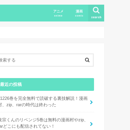
アニメ
漫画
anime
comic
search
最近の投稿
11226巻を完全無料で読破する裏技解説！漫画
村、zip、rarの時代は終わった
政宗くんのリベンジ5巻は無料の漫画村やzip、
rarどこにも配信されてない！