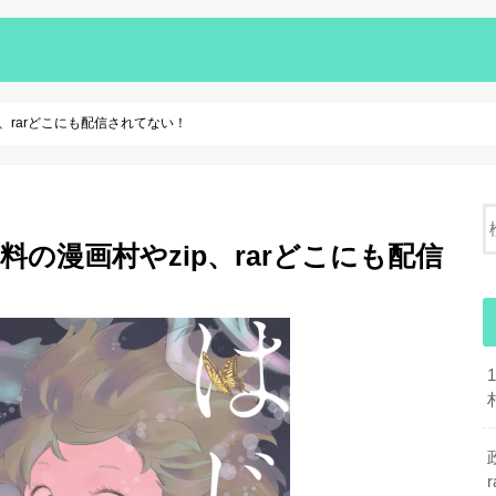
、rarどこにも配信されてない！
の漫画村やzip、rarどこにも配信