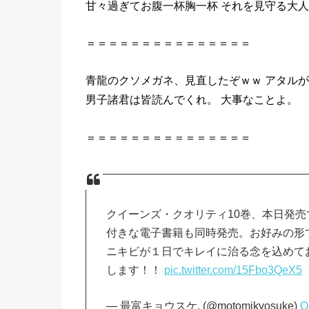
甘々過ぎてお腹一杯胸一杯 それを見守る大
＝＝＝＝＝＝＝＝＝＝＝＝＝＝＝
青龍のクソメガネ、見直したぞｗｗ アタル
男子諸君は皆読んでくれ。 大事なことよ。
＝＝＝＝＝＝＝＝＝＝＝＝＝＝＝
クイーンズ・クオリティ10巻、本日発
付きな電子書籍も同時発売。お好みの形
ニキビが１日でキレイに治る念を込めて
します！！
pic.twitter.com/15Fbo3QeX5
— 最富キョウスケ. (@motomikyosuke)
O