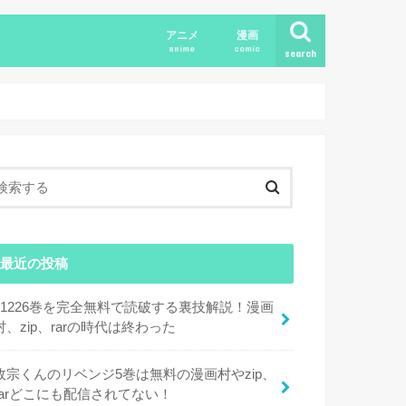
アニメ
漫画
anime
comic
search
最近の投稿
11226巻を完全無料で読破する裏技解説！漫画
村、zip、rarの時代は終わった
政宗くんのリベンジ5巻は無料の漫画村やzip、
rarどこにも配信されてない！