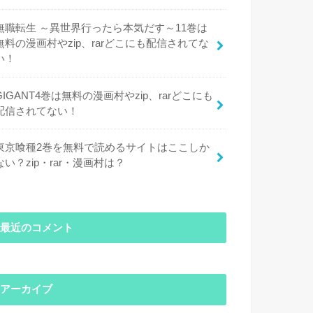
無職転生 ～異世界行ったら本気だす～11巻は
無料の漫画村やzip、rarどこにも配信されてな
い！
GIGANT4巻は無料の漫画村やzip、rarどこにも
配信されてない！
東京喰種2巻を無料で読めるサイトはここしか
ない？zip・rar・漫画村は？
最近のコメント
アーカイブ