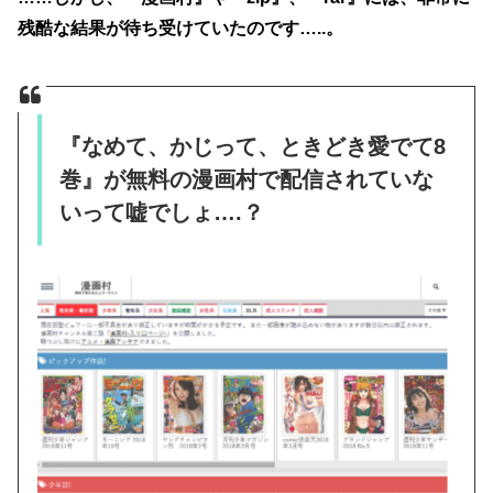
残酷な結果が待ち受けていたのです…..。
『なめて、かじって、ときどき愛でて8
巻』が無料の漫画村で配信されていな
いって嘘でしょ….？