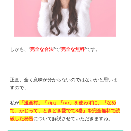
しかも、“
完全な合法
”で”
完全な無料
”です。
正直、全く意味が分からないのではないかと思いま
すので、
私が
「漫画村」「zip」「rar」を使わずに、『なめ
て、かじって、ときどき愛でて8巻』を完全無料で読
破した秘密
について解説させていただきますね。