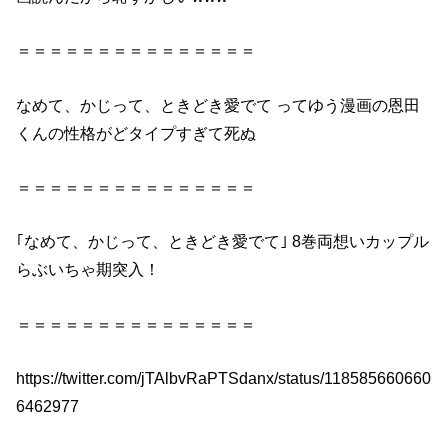
＝＝＝＝＝＝＝＝＝＝＝＝＝＝＝
なめて、かじって、ときどき愛でて ってゆう漫画の恩田
くんの性格がどタイプすぎて死ぬ
＝＝＝＝＝＝＝＝＝＝＝＝＝＝＝
｢なめて、かじって、ときどき愛でて｣ 8巻両想いカップル
らぶいちゃ期突入！
＝＝＝＝＝＝＝＝＝＝＝＝＝＝＝
https://twitter.com/jTAlbvRaPTSdanx/status/118585660660
6462977