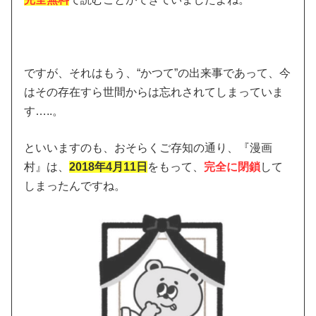
ですが、それはもう、“かつて”の出来事であって、今
はその存在すら世間からは忘れされてしまっていま
す…..。
といいますのも、おそらくご存知の通り、『漫画
村』は、
2018年4月11日
をもって、
完全に閉鎖
して
しまったんですね。