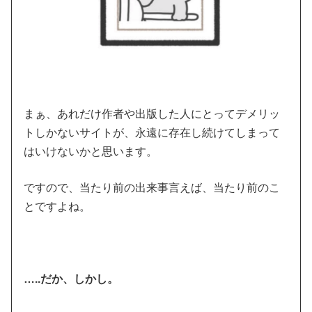
まぁ、あれだけ作者や出版した人にとってデメリッ
トしかないサイトが、永遠に存在し続けてしまって
はいけないかと思います。
ですので、当たり前の出来事言えば、当たり前のこ
とですよね。
…..だか、しかし。