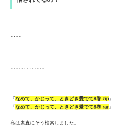
…….
…………………
『
なめて、かじって、ときどき愛でて8巻 zip
』
『
なめて、かじって、ときどき愛でて8巻 rar
』
私は素直にそう検索しました。