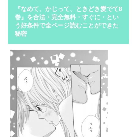
『なめて、かじって、ときどき愛でて8
巻』を合法・完全無料・すぐに・とい
う好条件で全ページ読むことができた
秘密