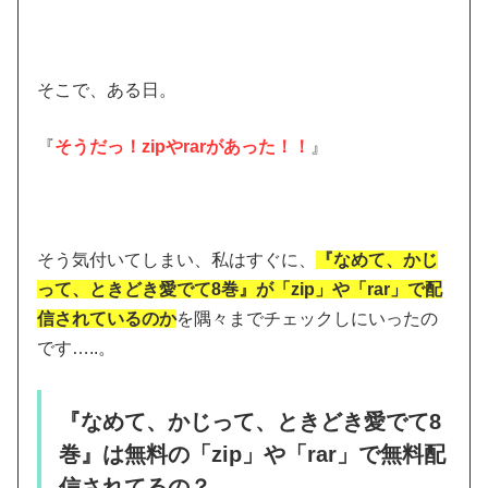
そこで、ある日。
『
そうだっ！zipやrarがあった！！
』
そう気付いてしまい、私はすぐに、
『なめて、かじ
って、ときどき愛でて8巻』が「zip」や「rar」で配
信されているのか
を隅々までチェックしにいったの
です…..。
『なめて、かじって、ときどき愛でて8
巻』は無料の「zip」や「rar」で無料配
信されてるの？