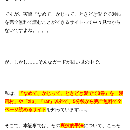
ですが、実際『なめて、かじって、ときどき愛でて8巻』
を完全無料で読むことができるサイトって中々見つから
ないですよね。。。。
が、しかし…….そんなガードが固い世の中で、
私は、
『なめて、かじって、ときどき愛でて8巻』を「漫
画村」や「zip」「rar」以外で、5分後から完全無料で全
ページ読めるサイト
を知っています…..。
そこで、本記事では、その
裏技的手法
について、こっそ