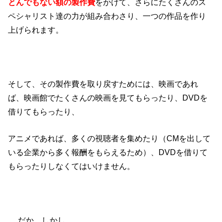
とんでもない額の製作費
をかけて、さらにたくさんのス
ペシャリスト達の力が組み合わさり、一つの作品を作り
上げられます。
そして、その製作費を取り戻すためには、映画であれ
ば、映画館でたくさんの映画を見てもらったり、DVDを
借りてもらったり、
アニメであれば、多くの視聴者を集めたり（CMを出して
いる企業から多く報酬をもらえるため）、DVDを借りて
もらったりしなくてはいけません。
….だか、しかし。