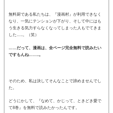
無料厨である私たちは、『漫画村』が利用できなく
なり、一気にテンションが下がり、そして中にはも
う生きる気力すらなくなってしまった人もでてきま
した…..。（笑）
……だって、漫画は、全ページ完全無料で読みたい
ですもんね……..。
そのため、私は決してそんなことで諦めませんでし
た。
どうにかして、『なめて、かじって、ときどき愛で
て8巻』を無料で読みたかったんです。