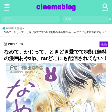
cinemablog
menu
search
アニメ
漫画
HOME
漫画
なめて、かじって、ときどき愛でて8巻は無料の漫画村やzip、rarどこにも配信されてない！
2019.10.14
漫画
なめて、かじって、ときどき愛でて8巻は無料
の漫画村やzip、rarどこにも配信されてない！