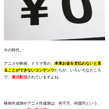
今の時代。
アニメや映画、ドラマ等の、
本来お金を支払わないと見
ることができないコンテンツ
たちが、いろいろなところ
で、
違法配信
されていますよね。
映画作成側やアニメ作成側は、何千万、何億円という、