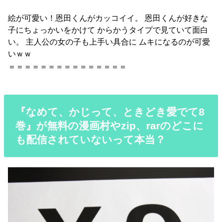
絵が可愛い！恩田くんがカッコイイ。 恩田くんが好きな
子にちょっかいをかけて からかうタイプで見ていて面白
い。 主人公の女の子も上手い具合に ムキになるのが可愛
いｗｗ
＝＝＝＝＝＝＝＝＝＝＝＝＝＝＝
『なめて、かじって、ときどき愛でて8
巻』が無料の漫画村やzip、rarのどこに
も配信されていないって本当？