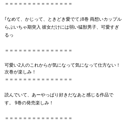
＝＝＝＝＝＝＝＝＝＝＝＝＝＝＝
｢なめて、かじって、ときどき愛でて｣8巻 両想いカップル
らぶいちゃ期突入 彼女だけには弱い猛獣男子、可愛すぎ
るっ
＝＝＝＝＝＝＝＝＝＝＝＝＝＝＝
可愛い2人のこれからが気になって気になって仕方ない！
次巻が楽しみ！
＝＝＝＝＝＝＝＝＝＝＝＝＝＝＝
読んでいて、あーやっぱり好きだなあと感じる作品で
す。 9巻の発売楽しみ
！
＝＝＝＝＝＝＝＝＝＝＝＝＝＝＝