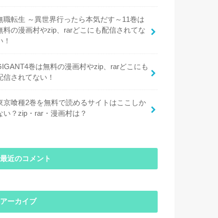
無職転生 ～異世界行ったら本気だす～11巻は
無料の漫画村やzip、rarどこにも配信されてな
い！
GIGANT4巻は無料の漫画村やzip、rarどこにも
配信されてない！
東京喰種2巻を無料で読めるサイトはここしか
ない？zip・rar・漫画村は？
最近のコメント
アーカイブ