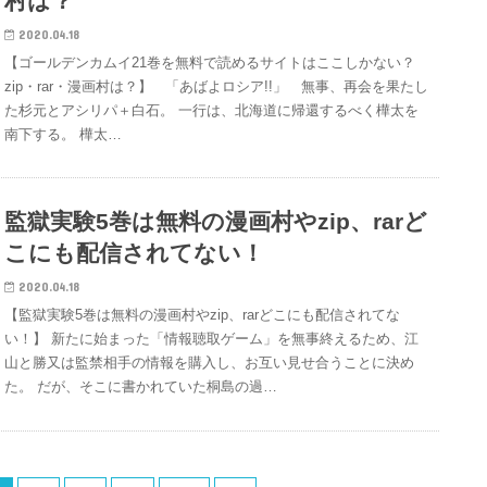
村は？
2020.04.18
【ゴールデンカムイ21巻を無料で読めるサイトはここしかない？
zip・rar・漫画村は？】 「あばよロシア!!」 無事、再会を果たし
た杉元とアシリパ＋白石。 一行は、北海道に帰還するべく樺太を
南下する。 樺太…
監獄実験5巻は無料の漫画村やzip、rarど
こにも配信されてない！
2020.04.18
【監獄実験5巻は無料の漫画村やzip、rarどこにも配信されてな
い！】 新たに始まった「情報聴取ゲーム」を無事終えるため、江
山と勝又は監禁相手の情報を購入し、お互い見せ合うことに決め
た。 だが、そこに書かれていた桐島の過…