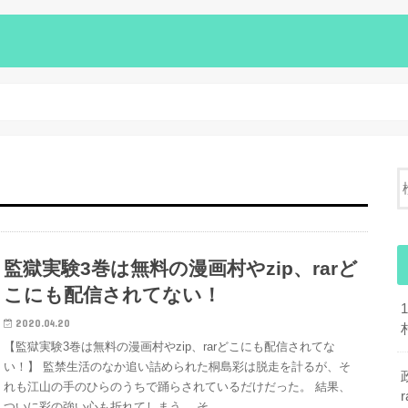
監獄実験3巻は無料の漫画村やzip、rarど
こにも配信されてない！
2020.04.20
【監獄実験3巻は無料の漫画村やzip、rarどこにも配信されてな
い！】 監禁生活のなか追い詰められた桐島彩は脱走を計るが、そ
れも江山の手のひらのうちで踊らされているだけだった。 結果、
ついに彩の強い心も折れてしまう。 そ…