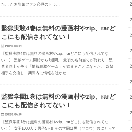
た…？ 無邪気ファン必見のトゥ…
監獄実験4巻は無料の漫画村やzip、rarど
こにも配信されてない！
2020.04.19
【監獄実験4巻は無料の漫画村やzip、rarどこにも配信されてな
い！】 監禁ゲーム開始から1週間。 最初の名前当てが終わり、監
禁者同士が争う「情報聴取ゲーム」が始まることになった。 監禁
相手を交換し、期間内に情報を吐かせ…
監獄学園1巻は無料の漫画村やzip、rarど
こにも配信されてない！
2020.04.19
【監獄学園1巻は無料の漫画村やzip、rarどこにも配信されてな
い！】 女子1000人：男子5人!! その学園は男（ヤロウ）共にとって