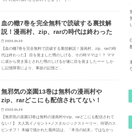
血の轍7巻を完全無料で読破する裏技解
説！漫画村、zip、rarの時代は終わった
2020.04.20
【血の轍7巻を完全無料で読破する裏技解説！漫画村、zip、rarの時
代は終わった】 目を覚ました甥のしげる、その時ママは！？ ママ
に崖から突き落とされた甥のしげるが遂に目を覚ましたーー しか
し記憶障害により、事故の記憶ど…
無邪気の楽園13巻は無料の漫画村や
zip、rarどこにも配信されてない！
2020.04.20
【無邪気の楽園13巻は無料の漫画村やzip、rarどこにも配信されて
ない！】 大人気イノセント×ノスタルジックストーリー、待望のス
ピンオフ！ 本編で描かれた最終話は、「本当の結末」ではなかっ