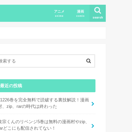
アニメ
漫画
anime
comic
search
最近の投稿
11226巻を完全無料で読破する裏技解説！漫画
村、zip、rarの時代は終わった
政宗くんのリベンジ5巻は無料の漫画村やzip、
rarどこにも配信されてない！