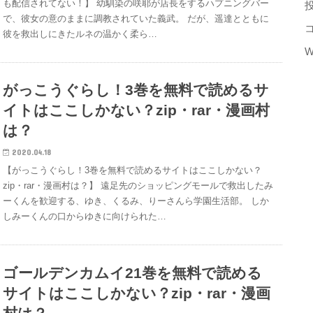
も配信されてない！】 幼馴染の咲耶が店長をするハプニングバー
で、彼女の意のままに調教されていた義武。 だが、遥達とともに
彼を救出しにきたルネの温かく柔ら…
W
がっこうぐらし！3巻を無料で読めるサ
イトはここしかない？zip・rar・漫画村
は？
2020.04.18
【がっこうぐらし！3巻を無料で読めるサイトはここしかない？
zip・rar・漫画村は？】 遠足先のショッピングモールで救出したみ
ーくんを歓迎する、ゆき、くるみ、りーさんら学園生活部。 しか
しみーくんの口からゆきに向けられた…
ゴールデンカムイ21巻を無料で読める
サイトはここしかない？zip・rar・漫画