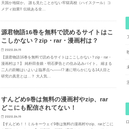
天国か地獄か。 誰も見たことがない牢獄高校（ハイスクール）コ
メディ始業!! 伝統ある全…
源君物語16巻を無料で読めるサイトはこ
こしかない？zip・rar・漫画村は？
2020.04.19
【源君物語16巻を無料で読めるサイトはここしかない？zip・rar・
漫画村は？】 純朴田舎娘・明石夢告との住み込みバイト。 縮まる
二人の距離はいよいよ臨界点へ――!? 遂に明らかになる14人目と
研究の真意とは…？ 大人気…
すんどめ9巻は無料の漫画村やzip、rar
どこにも配信されてない！
2020.04.19
【すんどめ！！ミルキーウェイ9巻は無料の漫画村やzip、rarどこに